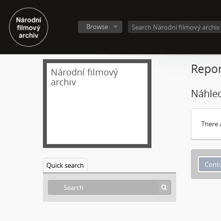
Browse
Repor
Národní filmový
archiv
Náhled
There 
Quick search