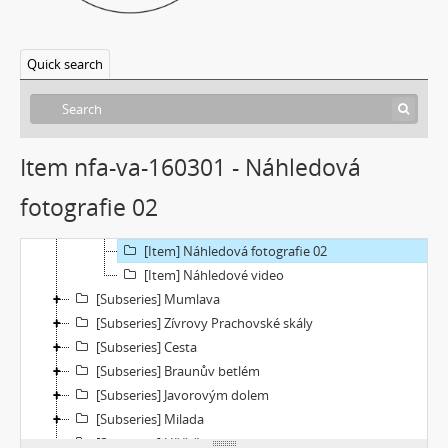
[Subseries] Džbány Franze Maxery v hospodě U Lojzy
[Subseries] Zkušebna v Argentinské
[Subseries] Hanibalova svatba
Quick search
[Subseries] Klukovice, Bondy
[Subseries] Samizdat
[Subseries] Psychodrama
[File] Dokumentace
Item nfa-va-160301 - Náhledová
[File] Filmy
fotografie 02
[File] Náhledy
[Item] Náhledová fotografie 01
[Item] Náhledová fotografie 02
[Item] Náhledové video
[Subseries] Mumlava
[Subseries] Zívrovy Prachovské skály
[Subseries] Cesta
[Subseries] Braunův betlém
[Subseries] Javorovým dolem
[Subseries] Milada
[Subseries] Hřiště