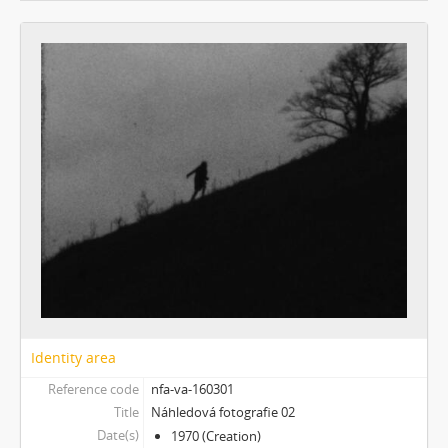
[Subseries] Image Maker
[Subseries] Možná
[Subseries] 28 stotín Synagógy
[Subseries] Z lásky
[Subseries] Parkovací smyčka
[Subseries] Otevřeno zavřeno otevřeno zavřeno...
[Subseries] Klatov
[Subseries] Jizvy, jiskry, jistoty
[Subseries] Země, světlo, vzduch
[Subseries] Painting
[Subseries] Malování do vzduchu
[Subseries] Slovo
[Subseries] Virtuální opona
[Subseries] Grafika podzimu
[Subseries] Yes No Yes
Identity area
[Subseries] Zrcadlo času
Reference code
nfa-va-160301
[Subseries] Píseň hlemýžďů jdoucích na pohřeb
Title
Náhledová fotografie 02
[Subseries] Abstraktní animace ze 60. let
Date(s)
1970 (Creation)