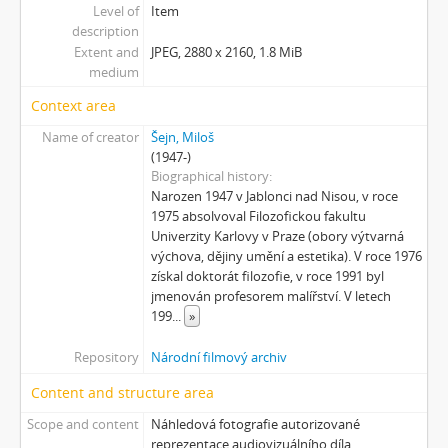
[Subseries] Barvy
Level of
Item
[Subseries] Flare up
description
[Subseries] Pinup
Extent and
JPEG, 2880 x 2160, 1.8 MiB
medium
[Subseries] The Time
[Subseries] Čas zkoušky
Context area
[Subseries] Musica Picta – Chvíle něhy
Name of creator
Šejn, Miloš
[Subseries] Musica Picta – Hodina slavnosti
(1947-)
[Subseries] Musica Picta – Minuty strachu
Biographical history
[Subseries] Musica Picta – Čas smutku
Narozen 1947 v Jablonci nad Nisou, v roce
1975 absolvoval Filozofickou fakultu
[Subseries] Velká dětská symfonie
Univerzity Karlovy v Praze (obory výtvarná
[Subseries] Musica Picta – Čas tance
výchova, dějiny umění a estetika). V roce 1976
[Subseries] Musica Picta – Čas radování
získal doktorát filozofie, v roce 1991 byl
[Subseries] Musica Picta – Čas veselosti
jmenován profesorem malířství. V letech
[Subseries] Jednou ráno
199
...
»
[Subseries] Magnety
Repository
Národní filmový archiv
[Subseries] Wet Video
[Subseries] Muránská Zdychava
Content and structure area
[Subseries] Meditace
Scope and content
Náhledová fotografie autorizované
[Subseries] O velikosti významu
reprezentace audiovizuálního díla