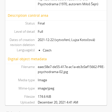
[Subseries] Dead or Alive 2
Psychodrama (1970, autorem Miloš Šejn)
[Subseries] Bílá skála
[Subseries] Hortvs Winariencis Mayrav
Description control area
[Subseries] Lampyris
Status
Final
[Subseries] Marienbad
Level of detail
Full
[Subseries] Somnia Molitori / Miller’s visions
[Subseries] Na vrcholu / Zebín
Dates of creation
2021-12-22 (vytvoření; Lujza Kotočová)
revision deletion
[Subseries] Tvář
Language(s)
Czech
[Subseries] Kontrasty života
[Subseries] Kosmické turbulence
Digital object metadata
[Subseries] Cosmos – Křižíkova fontána
Filename
eaec58e7-de55-417e-ac1a-eb3c0af15662-PRE-
psychodrama-02.jpg
Media type
Image
Mime-type
image/jpeg
Filesize
174.6 KiB
Uploaded
December 20, 2021 4:41 AM