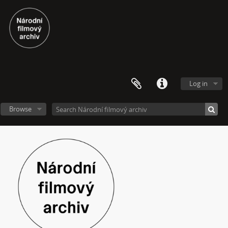
[Subseries] Cesta
[Subseries] Der kleine Blonde und sein roter Koffer
[Subseries] Miss Krimi
[Subseries] Vteřina za vteřinou
[Subseries] Obrázky
[Subseries] 360°
[Subseries] Grátis punč
Log in
[Subseries] Jízda
[Subseries] Naše okrasné zahrádky – Unsere Gärten
Browse
[Subseries] Našla v lese
[Subseries] Karamel je cukr, co už se neuzdraví
[Subseries] Konec jedince
[Subseries] Míchačka
[Subseries] Kapusta
[Subseries] Turista
[Subseries] Dům daleko
[Subseries] Bosákové hody
[Subseries] Suchá u Nejdku
[Subseries] Wilsonova svatba