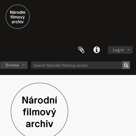
[Subseries] Painting
[Subseries] Malování do vzduchu
[Subseries] Slovo
[Subseries] Virtuální opona
[Subseries] Grafika podzimu
[Subseries] Yes No Yes
[Subseries] Zrcadlo času
Log in
[Subseries] Píseň hlemýžďů jdoucích na pohřeb
[Subseries] Abstraktní animace ze 60. let
Browse
[Subseries] Barvy
[Subseries] Flare up
[Subseries] Pinup
[Subseries] The Time
[Subseries] Čas zkoušky
[Subseries] Musica Picta – Chvíle něhy
[Subseries] Musica Picta – Hodina slavnosti
[Subseries] Musica Picta – Minuty strachu
[Subseries] Musica Picta – Čas smutku
[Subseries] Velká dětská symfonie