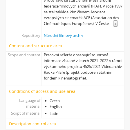
v roce 1946 se stal členem Mezinárodní
federace filmových archivů (FIAF). V roce 1997
se stal zakládajícím členem Asociace
evropských cinematék ACE (Association des
Cinémathèques Européenes). V České
...
»
Repository
Národní filmový archiv
Content and structure area
Scope and content
Pracovní rešerše obsahující souhrnné
informace získané v letech 2021–2022 v rámci
výzkumného projektu 4525/2021 Videoarchiv
Radka Pilaře (projekt podpořen Státním
fondem kinematografie).
Conditions of access and use area
Language of
Czech
material
English
Script of material
Latin
Description control area