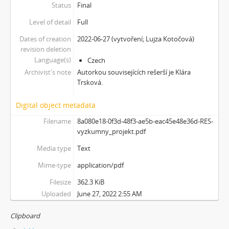
Status
Final
Level of detail
Full
Dates of creation
2022-06-27 (vytvoření; Lujza Kotočová)
revision deletion
Language(s)
Czech
Archivist's note
Autorkou souvisejících rešerší je Klára
Trsková.
Digital object metadata
Filename
8a080e18-0f3d-48f3-ae5b-eac45e48e36d-RES-
vyzkumny_projekt.pdf
Media type
Text
Mime-type
application/pdf
Filesize
362.3 KiB
Uploaded
June 27, 2022 2:55 AM
Clipboard