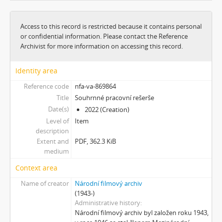
[Subseries] O velikosti významu
[Subseries] Dead or Alive 2
Access to this record is restricted because it contains personal
[Subseries] Bílá skála
or confidential information. Please contact the Reference
[Subseries] Hortvs Winariencis Mayrav
Archivist for more information on accessing this record.
[Subseries] Lampyris
[Subseries] Marienbad
Identity area
[Subseries] Somnia Molitori / Miller’s visions
Reference code
nfa-va-869864
[Subseries] Na vrcholu / Zebín
Title
Souhrnné pracovní rešerše
[Subseries] Tvář
Date(s)
2022 (Creation)
[Subseries] Kontrasty života
Level of
Item
[Subseries] Kosmické turbulence
description
[Subseries] Cosmos – Křižíkova fontána
Extent and
PDF, 362.3 KiB
medium
Context area
Name of creator
Národní filmový archiv
(1943-)
Administrative history
Národní filmový archiv byl založen roku 1943,