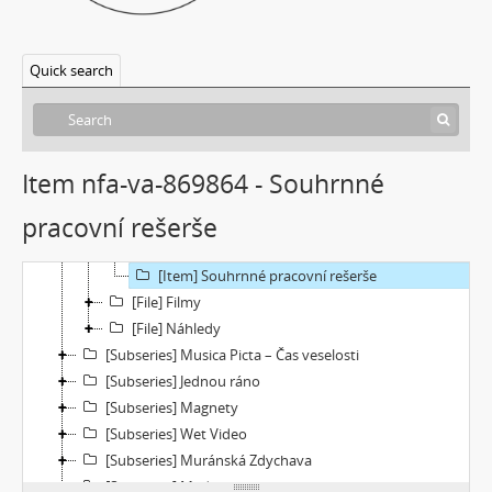
[Subseries] Musica Picta – Čas tance
[Subseries] Musica Picta – Čas radování
[File] Dokumentace
Quick search
[Item] MediaInfo report archivního masteru alternativní verze
[Item] MediaInfo report archivního masteru původní verze
[Item] MediaInfo report autorizované reprezentace původní verze
[Item] Akviziční zpráva
Item nfa-va-869864 - Souhrnné
[Item] Konzervátorská zpráva
pracovní rešerše
[Item] Rešerše k dílu
[Item] Rešerše k autorovi
[Item] Souhrnné pracovní rešerše
[File] Filmy
[File] Náhledy
[Subseries] Musica Picta – Čas veselosti
[Subseries] Jednou ráno
[Subseries] Magnety
[Subseries] Wet Video
[Subseries] Muránská Zdychava
[Subseries] Meditace