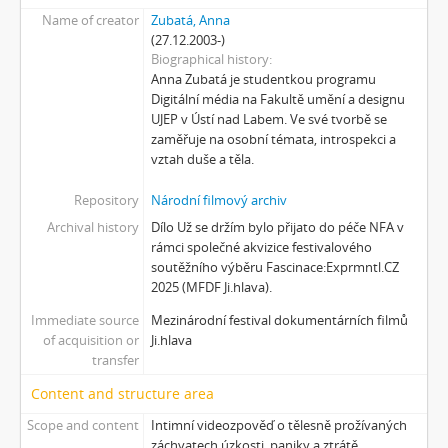
Name of creator
Zubatá, Anna
(27.12.2003-)
Biographical history
Anna Zubatá je studentkou programu
Digitální média na Fakultě umění a designu
UJEP v Ústí nad Labem. Ve své tvorbě se
zaměřuje na osobní témata, introspekci a
vztah duše a těla.
Repository
Národní filmový archiv
Archival history
Dílo Už se držím bylo přijato do péče NFA v
rámci společné akvizice festivalového
soutěžního výběru Fascinace:Exprmntl.CZ
2025 (MFDF Ji.hlava).
Immediate source
Mezinárodní festival dokumentárních filmů
of acquisition or
Ji.hlava
transfer
Content and structure area
Scope and content
Intimní videozpověď o tělesně prožívaných
záchvatech úzkosti, paniky a ztrátě