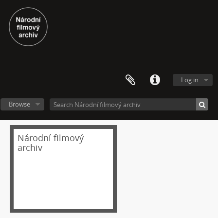
[Subseries] Sněm věcí
[Subseries] Konkomitantní růstový jev
[Subseries] I’m Doing Great (I’m Doing Great)
[Subseries] Hun Tun
[Subseries] Acedia
[Subseries] Pyramida
[Subseries] Ecopoiesis
Log in
[Subseries] Zero Gravity Grave
[Subseries] Jak natáčet v Africe
Browse
[Subseries] A Memoir in Dance
[Subseries] Nadějní návštěvníci a truchlící průvodci: Zápisky z cestovního deníku temného turisty
Národní filmový
[Subseries] Polní lékař aneb Pravidla styku s místními e-dívkami
archiv
[Subseries] Ruvja a Morena
[Subseries] Krajina opuštění I.: Dívka s bičem
[Subseries] Říká se, že nejdelší sen trvá 45 minut
[Subseries] Ke kořenům
[Subseries] Ticho před bouří
[Subseries] tryin to sport something