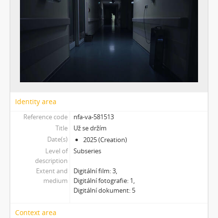
Identity area
Reference code
nfa-va-581513
Title
Už se držím
Date(s)
2025 (Creation)
Level of
Subseries
description
Extent and
Digitální film: 3,
medium
Digitální fotografie: 1,
Digitální dokument: 5
Context area