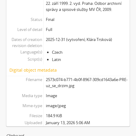
22. září 1999. 2. vyd. Praha: Odbor archivní
správy a spisové služby MV ČR, 2009.
Status
Final
Level of detail
Full
Dates of creation
2025-12-31 (vytvoření; Klára Trsková)
revision deletion
Language(s)
Czech
Script(s)
Latin
Digital object metadata
Filename
2573c074-b771-4b0f-8967-309cd1643a6e-PRE-
uz_se_drzim.jpg
Media type
Image
Mime-type
image/jpeg
Filesize
184.9 KiB
Uploaded
January 13, 2026 5:06 AM
Clipboard