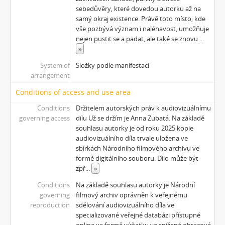
sebedůvěry, které dovedou autorku až na
samý okraj existence. Právě toto místo, kde
vše pozbývá význam i naléhavost, umožňuje
nejen pustit se a padat, ale také se znovu
...
»
System of
Složky podle manifestací
arrangement
Conditions of access and use area
Conditions
Držitelem autorských práv k audiovizuálnímu
governing access
dílu Už se držím je Anna Zubatá. Na základě
souhlasu autorky je od roku 2025 kopie
audiovizuálního díla trvale uložena ve
sbírkách Národního filmového archivu ve
formě digitálního souboru. Dílo může být
zpř
...
»
Conditions
Na základě souhlasu autorky je Národní
governing
filmový archiv oprávněn k veřejnému
reproduction
sdělování audiovizuálního díla ve
specializované veřejné databázi přístupné
online ve formě výňatku ve snížené obrazové