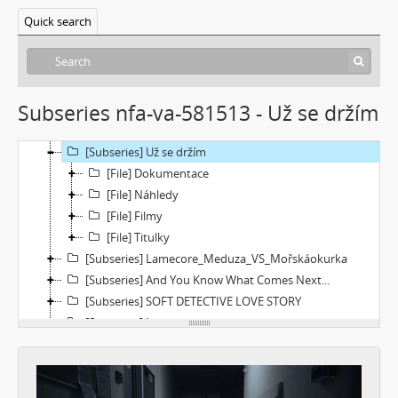
[Subseries] proxy
Quick search
[Subseries] Škubej psa
[Subseries] Snowblind
[Subseries] Shores of the Same Sea
[Subseries] Houby
Subseries nfa-va-581513 - Už se držím
[Subseries] Noro, přijde k tobě nečekaný host
[Subseries] Amnion
[Subseries] Už se držím
[File] Dokumentace
[File] Náhledy
[File] Filmy
[File] Titulky
[Subseries] Lamecore_Meduza_VS_Mořskáokurka
[Subseries] And You Know What Comes Next...
[Subseries] SOFT DETECTIVE LOVE STORY
[Subseries] Intercore
[Subseries] Soft, Soft, Soft, Hard as Fuck