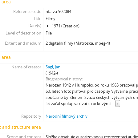
y area
[Subseries] Už nikdy tenhle balvan
Reference code
nfa-va-902084
[Subseries] Hranice – otázka bez odpovědi
Title
Filmy
[Subseries] Můj osobní „nekonečný“ vektor
Date(s)
1971 (Creation)
[Subseries] Metrofilm
Level of description
File
[Subseries] Neznámý zůstal neznámý
Extent and medium
2 digitální filmy (Matroska, mpeg-4)
[Subseries] Zmenšil jsem průměr Země
[Subseries] Rituální vražda pitomého úsměvu
 area
[Subseries] Jako z filmu
[Subseries] En plein air 2
Name of creator
Ságl, Jan
(1942-)
[Subseries] Echo–Vocis Imago
Biographical history
[Subseries] Malinko nakouknout
Narozen 1942 v Humpolci, od roku 1963 pracoval ja
[Subseries] Polobozi
60. letech fotografoval pro časopisy Výtvarná prá
[Subseries] Prut
současně byl členem Svazu českých výtvarných um
[Subseries] Už šedesát let je mi třicet
let začal spolupracovat s rockovými
...
»
[Subseries] Za umělce roku jsem zvolila sebe
Repository
Národní filmový archiv
[Subseries] Zurich
[Subseries] Rozhovor se Sylvií Plath
 and structure area
[Subseries] Jdi pryč. Vrať se
Scope and content
Složka obsahuje autorizovanou reprezentaci audiov