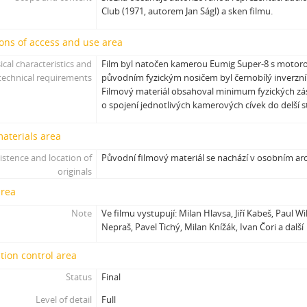
[Subseries] Krabicování
Club (1971, autorem Jan Ságl) a sken filmu.
[Subseries] Měření
[Subseries] Sáčkování
ons of access and use area
[Subseries] Úkryt
ical characteristics and
Film byl natočen kamerou Eumig Super-8 s mot
[Subseries] Up!
technical requirements
původním fyzickým nosičem byl černobílý inverzn
[Subseries] Up! #2
Filmový materiál obsahoval minimum fyzických zá
[Subseries] Vystěhování. Nastěhování
o spojení jednotlivých kamerových cívek do delší 
[Subseries] It's Buildable
materials area
[Subseries] Cesta do školy
[Subseries] Přestávka
istence and location of
Původní filmový materiál se nachází v osobním ar
[Subseries] Zrzavý film
originals
[Subseries] Sběratel – Detail
area
[Subseries] Sběratel
Note
Ve filmu vystupují: Milan Hlavsa, Jiří Kabeš, Paul W
[Subseries] Studna
Nepraš, Pavel Tichý, Milan Knížák, Ivan Čori a další
[Subseries] Polednice
[Subseries] 13. revír
tion control area
[Subseries] Po stopách krve
Status
Final
[Subseries] Spejbl a Hurvínek
Level of detail
Full
[Subseries] Větev – Prorážení televize větví