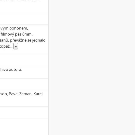
orovým pohonem,
í filmový pás 8mm.
sahů, převážně se jednalo
stopáž
...
»
chivu autora.
ilson, Pavel Zeman, Karel