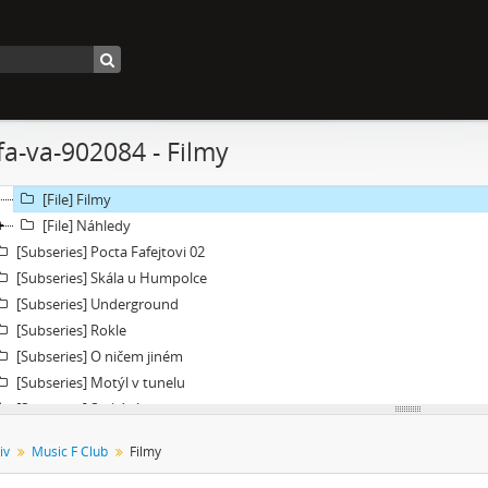
[Subseries] Molo a vlak
[Subseries] ARCO – Aneb český videoart proniká do světa
[Subseries] Věž – Věž I., Věž II.
[Subseries] Talk & Twerk
[Subseries] Tanec na ruinách muzea
nfa-va-902084 - Filmy
[Subseries] Music F Club
[File] Dokumentace
[File] Filmy
[File] Náhledy
[Subseries] Pocta Fafejtovi 02
[Subseries] Skála u Humpolce
[Subseries] Underground
[Subseries] Rokle
[Subseries] O ničem jiném
[Subseries] Motýl v tunelu
[Subseries] Setkání
[Subseries] Moře v zrcadle
iv
Music F Club
Filmy
[Subseries] Květomluva
[Subseries] Prohnutá dlažba