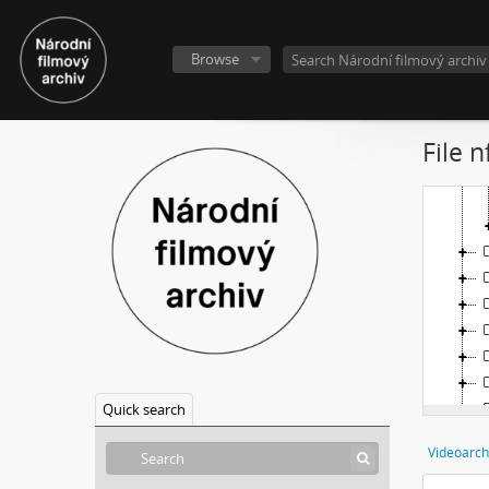
Browse
File 
Quick search
Videoarch