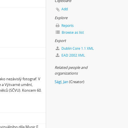
Clipboard
Add
Explore
Reports
Browse as list
Export
Dublin Core 1.1 XML
EAD 2002 XML
Related people and
organizations
ko nezávislý fotograf. V
Ságl, Jan
(Creator)
ce a Výtvarné umění,
ělců (SČVU). Koncem 60.
izuálního díla Music F