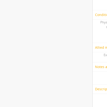
Conditi
Phys
Allied 
Ex
Notes 
Descrip