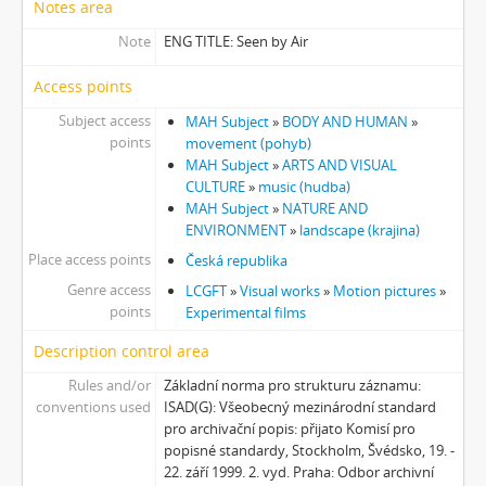
[Subseries] Marienbad
Notes area
[Subseries] Somnia Molitori / Miller’s visions
Note
ENG TITLE: Seen by Air
[Subseries] Na vrcholu / Zebín
[Subseries] Tvář
Access points
[Subseries] Kontrasty života
Subject access
MAH Subject
»
BODY AND HUMAN
»
[Subseries] Kosmické turbulence
points
movement (pohyb)
[Subseries] Cosmos – Křižíkova fontána
MAH Subject
»
ARTS AND VISUAL
CULTURE
»
music (hudba)
MAH Subject
»
NATURE AND
ENVIRONMENT
»
landscape (krajina)
Place access points
Česká republika
Genre access
LCGFT
»
Visual works
»
Motion pictures
»
points
Experimental films
Description control area
Rules and/or
Základní norma pro strukturu záznamu:
conventions used
ISAD(G): Všeobecný mezinárodní standard
pro archivační popis: přijato Komisí pro
popisné standardy, Stockholm, Švédsko, 19. -
22. září 1999. 2. vyd. Praha: Odbor archivní