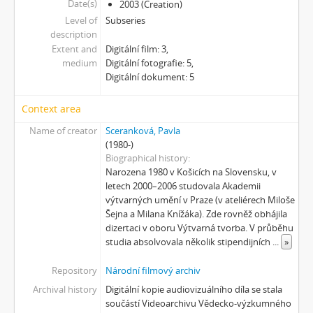
[Subseries] Suchá u Nejdku
Date(s)
2003 (Creation)
[Subseries] Wilsonova svatba
Level of
Subseries
description
[Subseries] Džbány Franze Maxery v hospodě U Lojzy
Extent and
Digitální film: 3,
[Subseries] Zkušebna v Argentinské
medium
Digitální fotografie: 5,
[Subseries] Hanibalova svatba
Digitální dokument: 5
[Subseries] Klukovice, Bondy
[Subseries] Samizdat
Context area
[Subseries] Psychodrama
Name of creator
Sceranková, Pavla
[Subseries] Mumlava
(1980-)
[Subseries] Zívrovy Prachovské skály
Biographical history
[Subseries] Cesta
Narozena 1980 v Košicích na Slovensku, v
letech 2000–2006 studovala Akademii
[Subseries] Braunův betlém
výtvarných umění v Praze (v ateliérech Miloše
[Subseries] Javorovým dolem
Šejna a Milana Knížáka). Zde rovněž obhájila
[Subseries] Milada
dizertaci v oboru Výtvarná tvorba. V průběhu
[Subseries] Hřiště
studia absolvovala několik stipendijních
...
»
[Subseries] Image Maker
Repository
Národní filmový archiv
[Subseries] Možná
[Subseries] 28 stotín Synagógy
Archival history
Digitální kopie audiovizuálního díla se stala
součástí Videoarchivu Vědecko-výzkumného
[Subseries] Z lásky