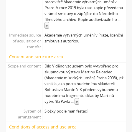
pracoviště Akademie výtvarných umění v
[Subseries] Parkovací smyčka
Praze. V roce 2019 byla tato kopie převedena
[Subseries] Otevřeno zavřeno otevřeno zavřeno...
v rámci smlouvy o zápůjčce do Národního
[Subseries] Klatov
filmového archivu. Kopie audiovizuálního
...
[Subseries] Jizvy, jiskry, jistoty
»
[Subseries] Země, světlo, vzduch
Immediate source
Akademie výtvarných umění v Praze, licenční
[Subseries] Painting
of acquisition or
smlouva s autorkou
[Subseries] Malování do vzduchu
transfer
[Subseries] Slovo
Content and structure area
[Subseries] Virtuální opona
Scope and content
Dílo Viděno vzduchem bylo vytvořeno pro
[Subseries] Grafika podzimu
skupinovou výstavu Martinu Reloaded
[Subseries] Yes No Yes
(Akademie múzických umění, Praha 2003), jež
[Subseries] Zrcadlo času
vznikla jako pocta hudebnímu skladateli
[Subseries] Píseň hlemýžďů jdoucích na pohřeb
Bohuslava Martinů. K předem vybranému
[Subseries] Abstraktní animace ze 60. let
hudebnímu fragmentu skladby Martinů
vytvořila Pavla
...
»
[Subseries] Barvy
[Subseries] Flare up
System of
Složky podle manifestací
[Subseries] Pinup
arrangement
[Subseries] The Time
Conditions of access and use area
[Subseries] Čas zkoušky