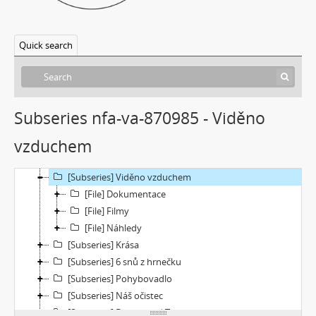
[Subseries] Interno
[Subseries] Le Cuoche
[Subseries] Hlavolam
Quick search
[Subseries] Kytka
[Subseries] Erosynta I
[Subseries] Monoskop no. 3 – Monkeyking legend
[Subseries] Pohádka pro šílence
Subseries nfa-va-870985 - Viděno
[Subseries] Chewing Gum
vzduchem
[Subseries] Tihle – Sociální situace: pět svázaných mužů
[Subseries] Bez názvu
[Subseries] Viděno vzduchem
[File] Dokumentace
[File] Filmy
[File] Náhledy
[Subseries] Krása
[Subseries] 6 snů z hrnečku
[Subseries] Pohybovadlo
[Subseries] Náš očistec
[Subseries] Burger und Ther