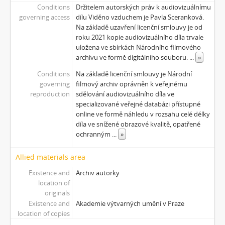
Conditions
Držitelem autorských práv k audiovizuálnímu
[Subseries] Musica Picta – Chvíle něhy
governing access
dílu Viděno vzduchem je Pavla Sceranková.
[Subseries] Musica Picta – Hodina slavnosti
Na základě uzavření licenční smlouvy je od
[Subseries] Musica Picta – Minuty strachu
roku 2021 kopie audiovizuálního díla trvale
[Subseries] Musica Picta – Čas smutku
uložena ve sbírkách Národního filmového
archivu ve formě digitálního souboru.
...
»
[Subseries] Velká dětská symfonie
[Subseries] Musica Picta – Čas tance
Conditions
Na základě licenční smlouvy je Národní
[Subseries] Musica Picta – Čas radování
governing
filmový archiv oprávněn k veřejnému
reproduction
sdělování audiovizuálního díla ve
[Subseries] Musica Picta – Čas veselosti
specializované veřejné databázi přístupné
[Subseries] Jednou ráno
online ve formě náhledu v rozsahu celé délky
[Subseries] Magnety
díla ve snížené obrazové kvalitě, opatřené
[Subseries] Wet Video
ochranným
...
»
[Subseries] Muránská Zdychava
[Subseries] Meditace
Allied materials area
[Subseries] O velikosti významu
Existence and
Archiv autorky
[Subseries] Dead or Alive 2
location of
[Subseries] Bílá skála
originals
[Subseries] Hortvs Winariencis Mayrav
Existence and
Akademie výtvarných umění v Praze
location of copies
[Subseries] Lampyris