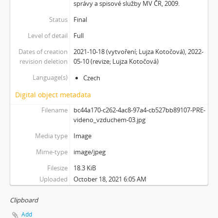
správy a spisové služby MV ČR, 2009.
Status
Final
Level of detail
Full
Dates of creation
2021-10-18 (vytvoření; Lujza Kotočová), 2022-
revision deletion
05-10 (revize; Lujza Kotočová)
Language(s)
Czech
Digital object metadata
Filename
bc44a170-c262-4ac8-97a4-cb527bb89107-PRE-
videno_vzduchem-03.jpg
Media type
Image
Mime-type
image/jpeg
Filesize
18.3 KiB
Uploaded
October 18, 2021 6:05 AM
Clipboard
Add