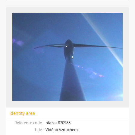
[Subseries] MHD – Bus
[Subseries] Cesta
[Subseries] Der kleine Blonde und sein roter Koffer
[Subseries] Miss Krimi
[Subseries] Vteřina za vteřinou
[Subseries] Obrázky
[Subseries] 360°
[Subseries] Grátis punč
[Subseries] Jízda
[Subseries] Naše okrasné zahrádky – Unsere Gärten
[Subseries] Našla v lese
[Subseries] Karamel je cukr, co už se neuzdraví
[Subseries] Konec jedince
[Subseries] Míchačka
[Subseries] Kapusta
Identity area
[Subseries] Turista
[Subseries] Dům daleko
Reference code
nfa-va-870985
[Subseries] Bosákové hody
Title
Viděno vzduchem