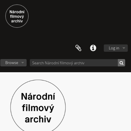
[Subseries] Úkryt
[Subseries] Up!
[Subseries] Up! #2
[Subseries] Vystěhování. Nastěhování
[Subseries] It's Buildable
[Subseries] Cesta do školy
[Subseries] Přestávka
Log in
[Subseries] Zrzavý film
[Subseries] Sběratel – Detail
Browse
[Subseries] Sběratel
[Subseries] Studna
[Subseries] Polednice
[Subseries] 13. revír
[Subseries] Po stopách krve
[Subseries] Spejbl a Hurvínek
[Subseries] Větev – Prorážení televize větví
[Subseries] 16 Sketches of Dialogue
[Subseries] Air
[Subseries] Air – Znělka