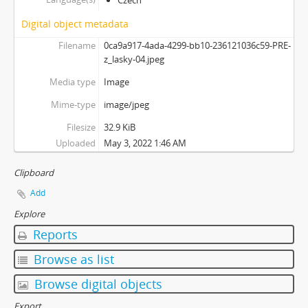
Digital object metadata
Filename
0ca9a917-4ada-4299-bb10-236121036c59-PRE-
z_lasky-04.jpeg
Media type
Image
Mime-type
image/jpeg
Filesize
32.9 KiB
Uploaded
May 3, 2022 1:46 AM
Clipboard
Add
Explore
Reports
Browse as list
Browse digital objects
Export