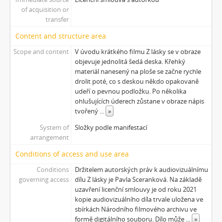
of acquisition or
transfer
Content and structure area
Scope and content
V úvodu krátkého filmu Z lásky se v obraze
objevuje jednolitá šedá deska. Křehký
materiál nanesený na ploše se začne rychle
drolit poté, co s deskou někdo opakovaně
udeří o pevnou podložku. Po několika
ohlušujících úderech zůstane v obraze nápis
tvořený
...
»
System of
Složky podle manifestací
arrangement
Conditions of access and use area
Conditions
Držitelem autorských práv k audiovizuálnímu
governing access
dílu Z lásky je Pavla Sceranková. Na základě
uzavření licenční smlouvy je od roku 2021
kopie audiovizuálního díla trvale uložena ve
sbírkách Národního filmového archivu ve
formě digitálního souboru. Dílo může
...
»