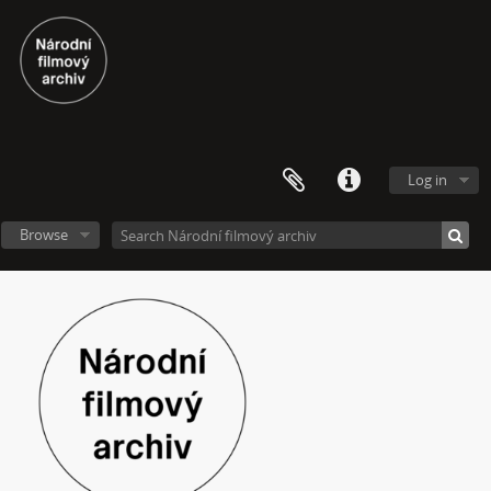
[Subseries] Naše okrasné zahrádky – Unsere Gärten
[Subseries] Našla v lese
[Subseries] Karamel je cukr, co už se neuzdraví
[Subseries] Konec jedince
[Subseries] Míchačka
[Subseries] Kapusta
[Subseries] Turista
Log in
[Subseries] Dům daleko
[Subseries] Bosákové hody
Browse
[Subseries] Suchá u Nejdku
[Subseries] Wilsonova svatba
[Subseries] Džbány Franze Maxery v hospodě U Lojzy
[Subseries] Zkušebna v Argentinské
[Subseries] Hanibalova svatba
[Subseries] Klukovice, Bondy
[Subseries] Samizdat
[Subseries] Psychodrama
[Subseries] Mumlava
[Subseries] Zívrovy Prachovské skály