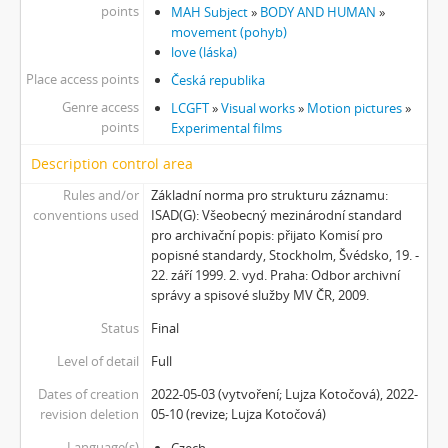
points
MAH Subject
»
BODY AND HUMAN
»
movement (pohyb)
love (láska)
Place access points
Česká republika
Genre access
LCGFT
»
Visual works
»
Motion pictures
»
points
Experimental films
Description control area
Rules and/or
Základní norma pro strukturu záznamu:
conventions used
ISAD(G): Všeobecný mezinárodní standard
pro archivační popis: přijato Komisí pro
popisné standardy, Stockholm, Švédsko, 19. -
22. září 1999. 2. vyd. Praha: Odbor archivní
správy a spisové služby MV ČR, 2009.
Status
Final
Level of detail
Full
Dates of creation
2022-05-03 (vytvoření; Lujza Kotočová), 2022-
revision deletion
05-10 (revize; Lujza Kotočová)
Language(s)
Czech