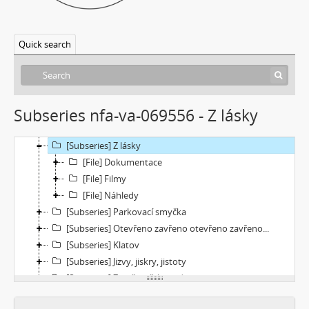
[Subseries] Cesta
[Subseries] Braunův betlém
Quick search
[Subseries] Javorovým dolem
[Subseries] Milada
[Subseries] Hřiště
[Subseries] Image Maker
Subseries nfa-va-069556 - Z lásky
[Subseries] Možná
[Subseries] 28 stotín Synagógy
[Subseries] Z lásky
[File] Dokumentace
[File] Filmy
[File] Náhledy
[Subseries] Parkovací smyčka
[Subseries] Otevřeno zavřeno otevřeno zavřeno...
[Subseries] Klatov
[Subseries] Jizvy, jiskry, jistoty
[Subseries] Země, světlo, vzduch
[Subseries] Painting