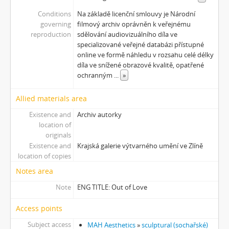
Conditions
Na základě licenční smlouvy je Národní
governing
filmový archiv oprávněn k veřejnému
reproduction
sdělování audiovizuálního díla ve
specializované veřejné databázi přístupné
online ve formě náhledu v rozsahu celé délky
díla ve snížené obrazové kvalitě, opatřené
ochranným
...
»
Allied materials area
Existence and
Archiv autorky
location of
originals
Existence and
Krajská galerie výtvarného umění ve Zlíně
location of copies
Notes area
Note
ENG TITLE: Out of Love
Access points
Subject access
MAH Aesthetics
»
sculptural (sochařské)