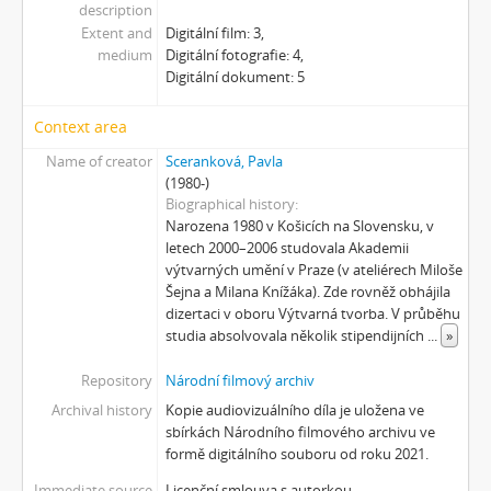
description
[Subseries] Musica Picta – Čas radování
Extent and
Digitální film: 3,
[Subseries] Musica Picta – Čas veselosti
medium
Digitální fotografie: 4,
[Subseries] Jednou ráno
Digitální dokument: 5
[Subseries] Magnety
[Subseries] Wet Video
Context area
[Subseries] Muránská Zdychava
Name of creator
Sceranková, Pavla
[Subseries] Meditace
(1980-)
[Subseries] O velikosti významu
Biographical history
[Subseries] Dead or Alive 2
Narozena 1980 v Košicích na Slovensku, v
letech 2000–2006 studovala Akademii
[Subseries] Bílá skála
výtvarných umění v Praze (v ateliérech Miloše
[Subseries] Hortvs Winariencis Mayrav
Šejna a Milana Knížáka). Zde rovněž obhájila
[Subseries] Lampyris
dizertaci v oboru Výtvarná tvorba. V průběhu
[Subseries] Marienbad
studia absolvovala několik stipendijních
...
»
[Subseries] Somnia Molitori / Miller’s visions
Repository
Národní filmový archiv
[Subseries] Na vrcholu / Zebín
[Subseries] Tvář
Archival history
Kopie audiovizuálního díla je uložena ve
sbírkách Národního filmového archivu ve
[Subseries] Kontrasty života
formě digitálního souboru od roku 2021.
[Subseries] Kosmické turbulence
[Subseries] Cosmos – Křižíkova fontána
Immediate source
Licenční smlouva s autorkou