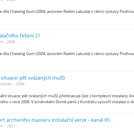
ce díla Chewing Gum (2004, autorem Radim Labuda) v rámci výstavy Podhoubí
talačního řešení 21
em
2006
ce díla Chewing Gum (2004, autorem Radim Labuda) v rámci výstavy Podhoubí
ní situace: pět svázaných mužů
bseries
2008
iální situace: pět svázaných mužů představuje část z komplexní instalace, k
kého v roce 2008. V brněnském Domě pánů z Kunštátu vytvořil instalaci o dv
rt archivního masteru instalační verze – kanál 05
em
2021