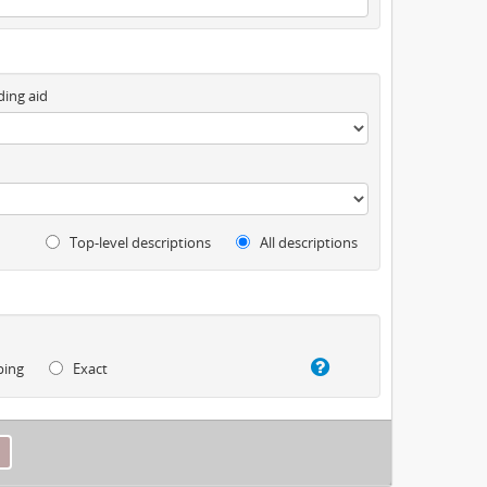
ding aid
Top-level descriptions
All descriptions
ping
Exact