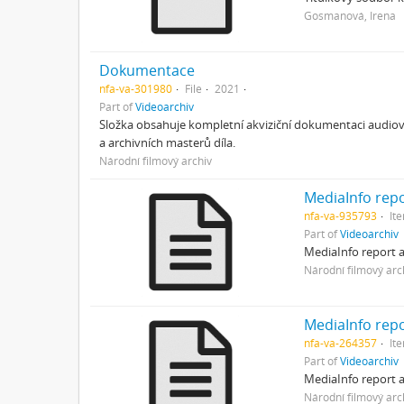
Gosmanová, Irena
Dokumentace
nfa-va-301980
File
2021
Part of
Videoarchiv
Složka obsahuje kompletní akviziční dokumentaci audio
a archivních masterů díla.
Národní filmový archiv
MediaInfo repo
nfa-va-935793
It
Part of
Videoarchiv
MediaInfo report 
Národní filmový arc
MediaInfo repo
nfa-va-264357
It
Part of
Videoarchiv
MediaInfo report 
Národní filmový arc