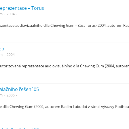
reprezentace – Torus
em
2004
ezentace audiovizuálního díla Chewing Gum – část Torus (2004, autorem R
eo
em
2004
utorizované reprezentace audiovizuálního díla Chewing Gum (2004, autor
talačního řešení 05
em
2006
ce díla Chewing Gum (2004, autorem Radim Labuda) v rámci výstavy Podhoubí