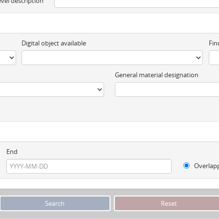
evel description
Digital object available
Fin
General material designation
End
Overlap