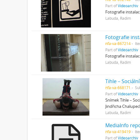
Part of
Videoarchiv
Fotografie instala
Labuda, Radim
Fotografie ins
nfa-va-867214
It
Part of
Videoarchiv
Fotografie instala
Labuda, Radim
Tihle – Sociál
nfa-va-668171
Su
Part of
Videoarchiv
Snímek Tihle – Soc
Jindřicha Chalupec
Labuda, Radim
MediaInfo repo
nfa-va-419419
It
Part of
Videoarchiv