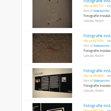
Fotografie ins
nfa-va-401737
It
Part of
Videoarchiv
Fotografie instala
Labuda, Radim
Fotografie ins
nfa-va-827629
It
Part of
Videoarchiv
Fotografie instala
Labuda, Radim
Fotografie ins
nfa-va-082865
It
Part of
Videoarchiv
Fotografie instala
Labuda, Radim
Fotografie ins
nfa-va-892140
It