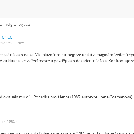
ith digital objects
ílence
bseries
1985
e začíná jako bajka. Vlk, hlavní hrdina, nejprve uniká z imaginární zvířecí r
 za klauna, ve zvířecí masce a později jako dekadentní dívka. Konfrontuje s
udiovizuálnímu dílu Pohádka pro šílence (1985, autorkou Irena Gosmanová).
em
1985
k audiovizuálnímu dílu Pohádka pro šílence (1985, autorkou Irena Gosmanov