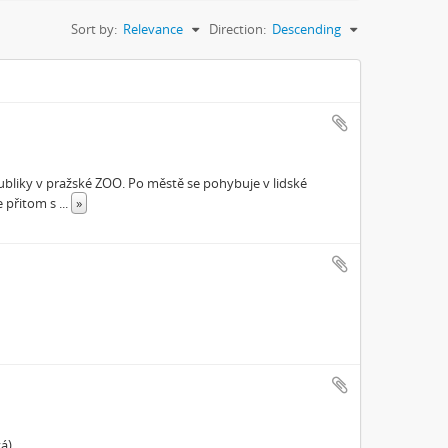
Sort by:
Relevance
Direction:
Descending
epubliky v pražské ZOO. Po městě se pohybuje v lidské
e přitom s
...
»
á)