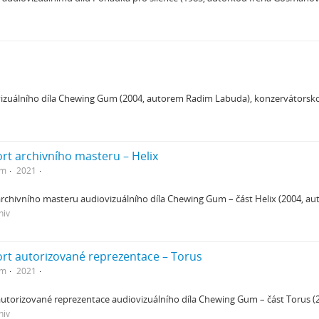
vizuálního díla Chewing Gum (2004, autorem Radim Labuda), konzervátorsko
rt archivního masteru – Helix
em
2021
archivního masteru audiovizuálního díla Chewing Gum – část Helix (2004, 
hiv
rt autorizované reprezentace – Torus
em
2021
autorizované reprezentace audiovizuálního díla Chewing Gum – část Torus 
hiv