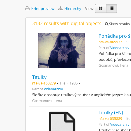
Print preview
Hierarchy
View:
3132 results with digital objects
Show results w
Pohádka pro š
nfa-va-865937
Su
Part of
Videoarchiv
Pohádka pro šílenc
podobě, převlečený
Gosmanová, Irena
Titulky
nfa-va-160279
File
1985
Part of
Videoarchiv
Složka obsahuje titulkový soubor v anglickém jazyce k a
Gosmanová, Irena
Titulky (EN)
nfa-va-035889
It
Part of
Videoarchiv
Titulkový soubor 