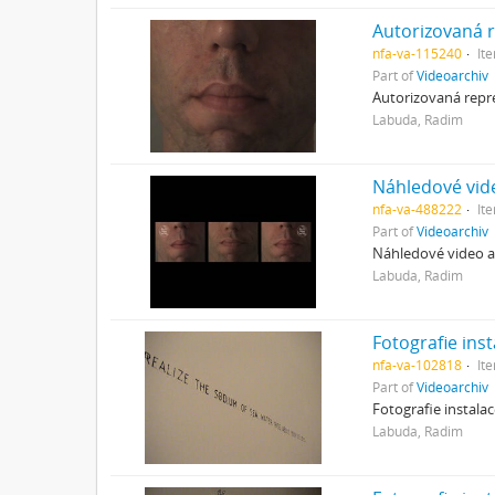
Autorizovaná 
nfa-va-115240
It
Part of
Videoarchiv
Autorizovaná repr
Labuda, Radim
Náhledové vid
nfa-va-488222
It
Part of
Videoarchiv
Náhledové video a
Labuda, Radim
Fotografie ins
nfa-va-102818
It
Part of
Videoarchiv
Fotografie instala
Labuda, Radim