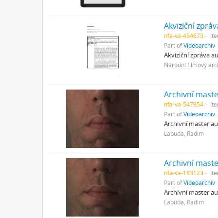
Akviziční zpráv
nfa-va-454673
It
Part of
Videoarchiv
Akviziční zpráva 
Národní filmový arc
Archivní maste
nfa-va-547954
It
Part of
Videoarchiv
Archivní master a
Labuda, Radim
Archivní maste
nfa-va-163123
It
Part of
Videoarchiv
Archivní master a
Labuda, Radim