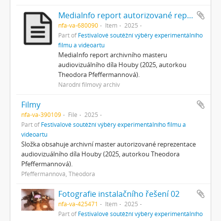
MediaInfo report autorizované reprezentace
nfa-va-680090
Item
2025
Part of
Festivalové soutěžní výběry experimentálního
filmu a videoartu
MediaInfo report archivního masteru
audiovizuálního díla Houby (2025, autorkou
Theodora Pfeffermannová).
Národní filmový archiv
Filmy
nfa-va-390109
File
2025
Part of
Festivalové soutěžní výběry experimentálního filmu a
videoartu
Složka obsahuje archivní master autorizované reprezentace
audiovizuálního díla Houby (2025, autorkou Theodora
Pfeffermannová).
Pfeffermannová, Theodora
Fotografie instalačního řešení 02
nfa-va-425471
Item
2025
Part of
Festivalové soutěžní výběry experimentálního