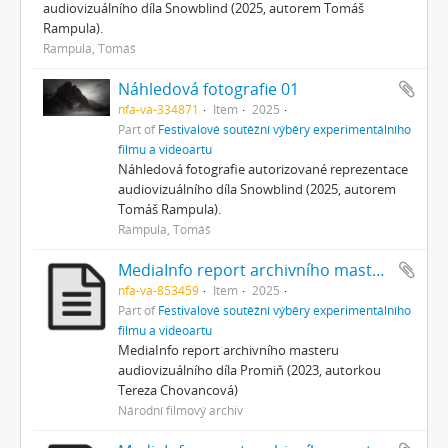
audiovizuálního díla Snowblind (2025, autorem Tomáš
Rampula).
Rampula, Tomáš
Náhledová fotografie 01
nfa-va-334871
Item
2025
Part of
Festivalové soutěžní výběry experimentálního
filmu a videoartu
Náhledová fotografie autorizované reprezentace
audiovizuálního díla Snowblind (2025, autorem
Tomáš Rampula).
Rampula, Tomáš
MediaInfo report archivního masteru
nfa-va-853459
Item
2025
Part of
Festivalové soutěžní výběry experimentálního
filmu a videoartu
MediaInfo report archivního masteru
audiovizuálního díla Promiň (2023, autorkou
Tereza Chovancová)
Národní filmový archiv