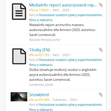
MediaInfo report autorizované reprezentace
nfa-va-126641
Item
2025
Part of
Festivalové soutěžní výběry experimentálního
filmu a videoartu
MediaInfo report archivního masteru
audiovizuálního díla Amnion (2025, autorkou
Sarah Lomenová).
Národní filmový archiv
Titulky (EN)
nfa-va-021765
Item
2025
Part of
Festivalové soutěžní výběry experimentálního
filmu a videoartu
Složka obsahuje titulkový soubor v anglickém
jazyce audiovizuálního díla Amnion (2025,
autorkou Sarah Lomenová).
Lomenová, Sarah
Snowblind
nfa-va-051386
Subseries
2025
Part of
Festivalové soutěžní výběry experimentálního
filmu a videoartu