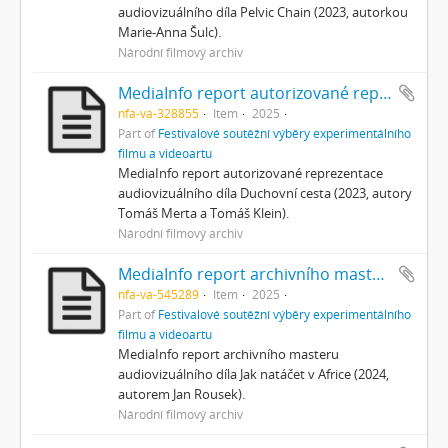
audiovizuálního díla Pelvic Chain (2023, autorkou
Marie-Anna Šulc).
Národní filmový archiv
MediaInfo report autorizované reprezentace
nfa-va-328855
Item
2025
Part of
Festivalové soutěžní výběry experimentálního
filmu a videoartu
MediaInfo report autorizované reprezentace
audiovizuálního díla Duchovní cesta (2023, autory
Tomáš Merta a Tomáš Klein).
Národní filmový archiv
MediaInfo report archivního masteru
nfa-va-545289
Item
2025
Part of
Festivalové soutěžní výběry experimentálního
filmu a videoartu
MediaInfo report archivního masteru
audiovizuálního díla Jak natáčet v Africe (2024,
autorem Jan Rousek).
Národní filmový archiv