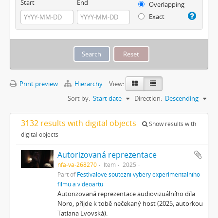
Start
End
Overlapping
Exact
Print preview
Hierarchy
View:
Sort by:
Start date
Direction:
Descending
3132 results with digital objects
Show results with
digital objects
Autorizovaná reprezentace
nfa-va-268270
Item
2025
Part of
Festivalové soutěžní výběry experimentálního
filmu a videoartu
Autorizovaná reprezentace audiovizuálního díla
Noro, přijde k tobě nečekaný host (2025, autorkou
Tatiana Lvovská).