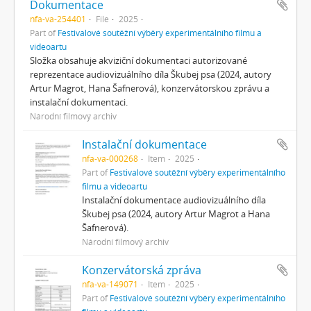
Dokumentace
nfa-va-254401
File
2025
Part of
Festivalové soutěžní výběry experimentálního filmu a
videoartu
Složka obsahuje akviziční dokumentaci autorizované
reprezentace audiovizuálního díla Škubej psa (2024, autory
Artur Magrot, Hana Šafnerová), konzervátorskou zprávu a
instalační dokumentaci.
Národní filmový archiv
Instalační dokumentace
nfa-va-000268
Item
2025
Part of
Festivalové soutěžní výběry experimentálního
filmu a videoartu
Instalační dokumentace audiovizuálního díla
Škubej psa (2024, autory Artur Magrot a Hana
Šafnerová).
Národní filmový archiv
Konzervátorská zpráva
nfa-va-149071
Item
2025
Part of
Festivalové soutěžní výběry experimentálního