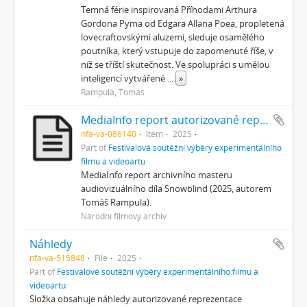
Temná férie inspirovaná Příhodami Arthura
Gordona Pyma od Edgara Allana Poea, propletená
lovecraftovskými aluzemi, sleduje osamělého
poutníka, který vstupuje do zapomenuté říše, v
níž se tříští skutečnost. Ve spolupráci s umělou
inteligencí vytvářené
...
»
Rampula, Tomáš
MediaInfo report autorizované reprezentace
nfa-va-086140
Item
2025
Part of
Festivalové soutěžní výběry experimentálního
filmu a videoartu
MediaInfo report archivního masteru
audiovizuálního díla Snowblind (2025, autorem
Tomáš Rampula).
Národní filmový archiv
Náhledy
nfa-va-515848
File
2025
Part of
Festivalové soutěžní výběry experimentálního filmu a
videoartu
Složka obsahuje náhledy autorizované reprezentace