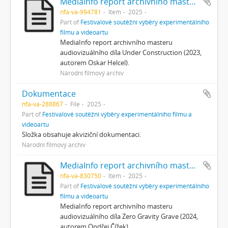
MediaInfo report archivního masteru
nfa-va-994781
Item
2025
Part of
Festivalové soutěžní výběry experimentálního
filmu a videoartu
MediaInfo report archivního masteru
audiovizuálního díla Under Construction (2023,
autorem Oskar Helcel).
Národní filmový archiv
Dokumentace
nfa-va-288867
File
2025
Part of
Festivalové soutěžní výběry experimentálního filmu a
videoartu
Složka obsahuje akviziční dokumentaci.
Národní filmový archiv
MediaInfo report archivního masteru
nfa-va-830750
Item
2025
Part of
Festivalové soutěžní výběry experimentálního
filmu a videoartu
MediaInfo report archivního masteru
audiovizuálního díla Zero Gravity Grave (2024,
autorem Ondřej Čížek).