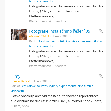
filmu a videoartu
Fotografie instalačního řešení audiovizuálního díla
Houby (2025, autorkou Theodora
Pfeffermannová).
Pfeffermannová, Theodora
Fotografie instalačního řešení 05
nfa-va-363441
Item
2025
Part of
Festivalové soutěžní výběry experimentálního
filmu a videoartu
Fotografie instalačního řešení audiovizuálního díla
Houby (2025, autorkou Theodora
Pfeffermannová).
Pfeffermannová, Theodora
Filmy
nfa-va-167752
File
2025
Part of
Festivalové soutěžní výběry experimentálního filmu a
videoartu
Složka obsahuje archivní master autorizované reprezentace
audiovizuálního díla Už se držím (2025, autorkou Anna Zubatá).
Zubatá, Anna