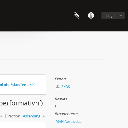
Log in
Export
xml.php?skosTema=40
SKOS
Results
(performativní)
1
Broader term
Direction:
Ascending
MAH Aesthetics