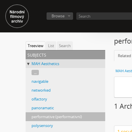
Browse
perfo
Treeview
List
Search
subjects
Related 
MAH Aesthetics
MAH Aest
...
navigable
networked
olfactory
1 Arc
panoramatic
performative (performativní)
polysensory
1 resu