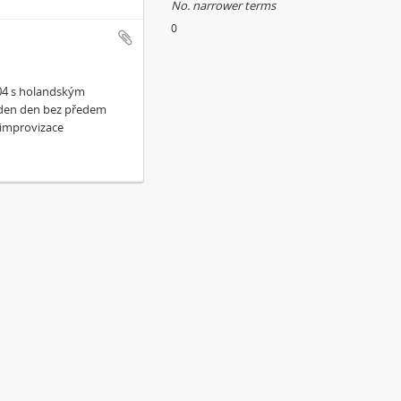
No. narrower terms
0
004 s holandským
eden den bez předem
 improvizace