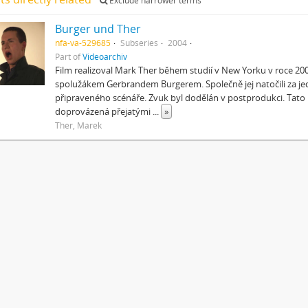
Exclude narrower terms
Burger und Ther
nfa-va-529685
Subseries
2004
Part of
Videoarchiv
Film realizoval Mark Ther během studií v New Yorku v roce 2
spolužákem Gerbrandem Burgerem. Společně jej natočili za j
připraveného scénáře. Zvuk byl dodělán v postprodukci. Tato
doprovázená přejatými
...
»
Ther, Marek