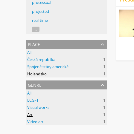
processual
projected
real-time
...
place
All
Česká republika
1
Spojené státy americké
1
Holandsko
1
genre
All
LCGFT
1
Visual works
1
Art
1
Video art
1