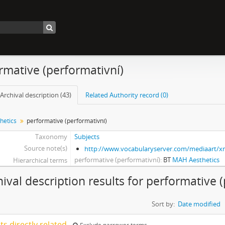
rmative (performativní)
Archival description (43)
Related Authority record (0)
hetics
performative (performativní)
Taxonomy
Subjects
Source note(s)
http://www.vocabularyserver.com/mediaart/
performative (performativní)
BT
MAH Aesthetics
Hierarchical terms
hival description results for performative 
Sort by:
Date modified
lts directly related