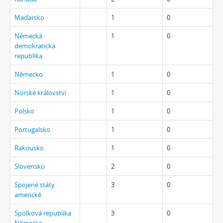
Maďarsko
1
0
Německá
1
0
demokratická
republika
Německo
1
0
Norské království
1
0
Polsko
1
0
Portugalsko
1
0
Rakousko
1
0
Slovensko
2
0
Spojené státy
3
0
americké
Spolková republika
3
0