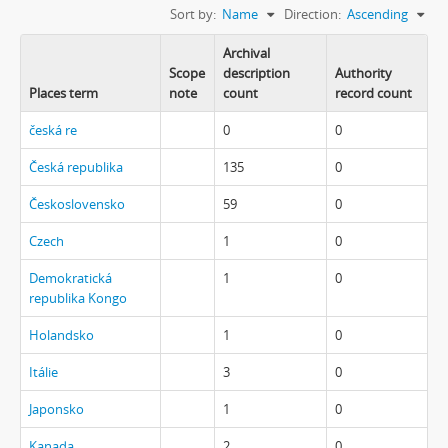
Sort by:
Name
Direction:
Ascending
Archival
Scope
description
Authority
Places term
note
count
record count
česká re
0
0
Česká republika
135
0
Československo
59
0
Czech
1
0
Demokratická
1
0
republika Kongo
Holandsko
1
0
Itálie
3
0
Japonsko
1
0
Kanada
2
0