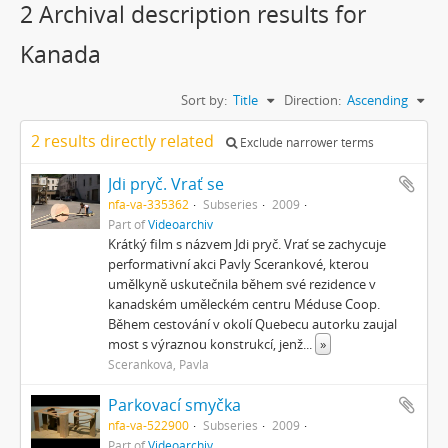
2 Archival description results for
Kanada
Sort by:
Title
Direction:
Ascending
2 results directly related
Exclude narrower terms
Jdi pryč. Vrať se
nfa-va-335362
Subseries
2009
Part of
Videoarchiv
Krátký film s názvem Jdi pryč. Vrať se zachycuje
performativní akci Pavly Scerankové, kterou
umělkyně uskutečnila během své rezidence v
kanadském uměleckém centru Méduse Coop.
Během cestování v okolí Quebecu autorku zaujal
most s výraznou konstrukcí, jenž
...
»
Sceranková, Pavla
Parkovací smyčka
nfa-va-522900
Subseries
2009
Part of
Videoarchiv