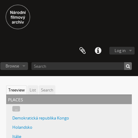
Log in
Browse
Treeview
List
Search
places
...
Demokratická republika Kongo
Holandsko
Itálie