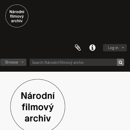
[Subseries] ARCO – Aneb český videoart proniká do světa
[Subseries] Věž – Věž I., Věž II.
[Subseries] Talk & Twerk
[Subseries] Tanec na ruinách muzea
[Subseries] Music F Club
[Subseries] Pocta Fafejtovi 02
[Subseries] Skála u Humpolce
Log in
[Subseries] Underground
[Subseries] Rokle
Browse
[Subseries] O ničem jiném
[Subseries] Motýl v tunelu
[Subseries] Setkání
[Subseries] Moře v zrcadle
[Subseries] Květomluva
[Subseries] Prohnutá dlažba
[Subseries] Už nikdy tenhle balvan
[Subseries] Hranice – otázka bez odpovědi
[Subseries] Můj osobní „nekonečný“ vektor
[Subseries] Metrofilm