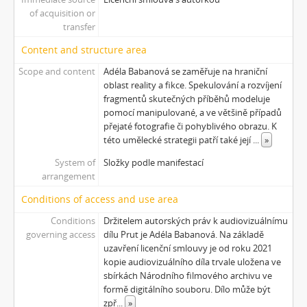
of acquisition or
[Subseries] Cesta
transfer
[Subseries] Der kleine Blonde und sein roter Koffer
[Subseries] Miss Krimi
Content and structure area
[Subseries] Vteřina za vteřinou
Scope and content
Adéla Babanová se zaměřuje na hraniční
[Subseries] Obrázky
oblast reality a fikce. Spekulování a rozvíjení
[Subseries] 360°
fragmentů skutečných příběhů modeluje
[Subseries] Grátis punč
pomocí manipulované, a ve většině případů
přejaté fotografie či pohyblivého obrazu. K
[Subseries] Jízda
této umělecké strategii patří také její
...
»
[Subseries] Naše okrasné zahrádky – Unsere Gärten
[Subseries] Našla v lese
System of
Složky podle manifestací
arrangement
[Subseries] Karamel je cukr, co už se neuzdraví
[Subseries] Konec jedince
Conditions of access and use area
[Subseries] Míchačka
Conditions
Držitelem autorských práv k audiovizuálnímu
[Subseries] Kapusta
governing access
dílu Prut je Adéla Babanová. Na základě
[Subseries] Turista
uzavření licenční smlouvy je od roku 2021
[Subseries] Dům daleko
kopie audiovizuálního díla trvale uložena ve
sbírkách Národního filmového archivu ve
[Subseries] Bosákové hody
formě digitálního souboru. Dílo může být
[Subseries] Suchá u Nejdku
zpř
...
»