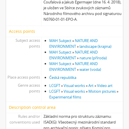
Coufalová a Jakub Egermajer (dne 16. 4. 2018),
[Subseries] Otevřeno zavřeno otevřeno zavřeno...
je uložen ve Sbírce zvukových záznamů
[Subseries] Klatov
Národního filmového archivu pod signaturou
[Subseries] Jizvy, jiskry, jistoty
N0760-01-01-EPO-A.
[Subseries] Země, světlo, vzduch
[Subseries] Painting
Access points
[Subseries] Malování do vzduchu
Subject access
MAH Subject
»
NATURE AND
[Subseries] Slovo
points
ENVIRONMENT
»
landscape (krajina)
[Subseries] Virtuální opona
MAH Subject
»
NATURE AND
ENVIRONMENT
»
nature (příroda)
[Subseries] Grafika podzimu
MAH Subject
»
NATURE AND
[Subseries] Yes No Yes
ENVIRONMENT
»
water (voda)
[Subseries] Zrcadlo času
Place access points
Česká republika
[Subseries] Píseň hlemýžďů jdoucích na pohřeb
Genre access
LCGFT
»
Visual works
»
Art
»
Video art
[Subseries] Abstraktní animace ze 60. let
points
LCGFT
»
Visual works
»
Motion pictures
»
[Subseries] Barvy
Experimental films
[Subseries] Flare up
[Subseries] Pinup
Description control area
[Subseries] The Time
Rules and/or
Základní norma pro strukturu záznamu:
[Subseries] Čas zkoušky
conventions used
ISAD(G): Všeobecný mezinárodní standard
[Subseries] Musica Picta – Chvíle něhy
pro archivační popis: přijato Komisí pro