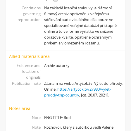
[Subseries] Wilsonova svatba
Conditions
Na základě licenční smlouvy je Národní
[Subseries] Džbány Franze Maxery v hospodě U Lojzy
governing
filmový archiv oprávněn k veřejnému
[Subseries] Zkušebna v Argentinské
reproduction
sdělování audiovizuálního díla pouze ve
[Subseries] Hanibalova svatba
specializované veřejné databázi přístupné
[Subseries] Klukovice, Bondy
online a to ve formě výňatku ve snížené
[Subseries] Samizdat
obrazové kvalitě, opatřené ochranným
prvkem a v omezeném rozsahu.
[Subseries] Psychodrama
[Subseries] Mumlava
Allied materials area
[Subseries] Zívrovy Prachovské skály
[Subseries] Cesta
Existence and
Archiv autorky
[Subseries] Braunův betlém
location of
originals
[Subseries] Javorovým dolem
Publication note
Záznam na webu Artyčok.tv: Výlet do přírody.
[Subseries] Milada
Online:
https://artycok.tv/27980/vylet-
[Subseries] Hřiště
prirody-trip-country
, [cit. 20.07. 2021].
[Subseries] Image Maker
[Subseries] Možná
Notes area
[Subseries] 28 stotín Synagógy
Note
ENG TITLE: Rod
[Subseries] Z lásky
Note
Rozhovor, který s autorkou vedli Valerie
[Subseries] Parkovací smyčka