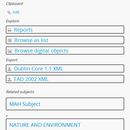
[Subseries] Somnia Molitori / Miller’s visions
Clipboard
[Subseries] Na vrcholu / Zebín
Add
[Subseries] Tvář
Explore
[Subseries] Kontrasty života
Reports
[Subseries] Kosmické turbulence
[Subseries] Cosmos – Křižíkova fontána
Browse as list
Browse digital objects
Export
Dublin Core 1.1 XML
EAD 2002 XML
Related subjects
MAH Subject
»
NATURE AND ENVIRONMENT