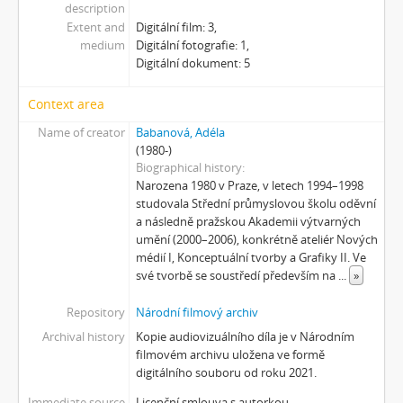
description
[Subseries] Air
Extent and
Digitální film: 3,
[Subseries] Air – Znělka
medium
Digitální fotografie: 1,
[Subseries] Interno
Digitální dokument: 5
[Subseries] Le Cuoche
[Subseries] Hlavolam
Context area
[Subseries] Kytka
Name of creator
Babanová, Adéla
[Subseries] Erosynta I
(1980-)
[Subseries] Monoskop no. 3 – Monkeyking legend
Biographical history
[Subseries] Pohádka pro šílence
Narozena 1980 v Praze, v letech 1994–1998
studovala Střední průmyslovou školu oděvní
[Subseries] Chewing Gum
a následně pražskou Akademii výtvarných
[Subseries] Tihle – Sociální situace: pět svázaných mužů
umění (2000–2006), konkrétně ateliér Nových
[Subseries] Bez názvu
médií I, Konceptuální tvorby a Grafiky II. Ve
[Subseries] Viděno vzduchem
své tvorbě se soustředí především na
...
»
[Subseries] Krása
Repository
Národní filmový archiv
[Subseries] 6 snů z hrnečku
[Subseries] Pohybovadlo
Archival history
Kopie audiovizuálního díla je v Národním
filmovém archivu uložena ve formě
[Subseries] Náš očistec
digitálního souboru od roku 2021.
[Subseries] Burger und Ther
[Subseries] MHD – Bus
Immediate source
Licenční smlouva s autorkou