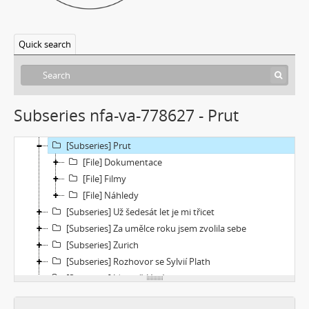
[Subseries] Neznámý zůstal neznámý
[Subseries] Zmenšil jsem průměr Země
Quick search
[Subseries] Rituální vražda pitomého úsměvu
[Subseries] Jako z filmu
[Subseries] En plein air 2
[Subseries] Echo–Vocis Imago
Subseries nfa-va-778627 - Prut
[Subseries] Malinko nakouknout
[Subseries] Polobozi
[Subseries] Prut
[File] Dokumentace
[File] Filmy
[File] Náhledy
[Subseries] Už šedesát let je mi třicet
[Subseries] Za umělce roku jsem zvolila sebe
[Subseries] Zurich
[Subseries] Rozhovor se Sylvií Plath
[Subseries] Jdi pryč. Vrať se
[Subseries] Krabicování