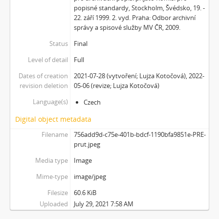
popisné standardy, Stockholm, Švédsko, 19. -
[Subseries] Musica Picta – Hodina slavnosti
22. září 1999. 2. vyd. Praha: Odbor archivní
[Subseries] Musica Picta – Minuty strachu
správy a spisové služby MV ČR, 2009.
[Subseries] Musica Picta – Čas smutku
Status
Final
[Subseries] Velká dětská symfonie
[Subseries] Musica Picta – Čas tance
Level of detail
Full
[Subseries] Musica Picta – Čas radování
Dates of creation
2021-07-28 (vytvoření; Lujza Kotočová), 2022-
[Subseries] Musica Picta – Čas veselosti
revision deletion
05-06 (revize; Lujza Kotočová)
[Subseries] Jednou ráno
Language(s)
Czech
[Subseries] Magnety
[Subseries] Wet Video
Digital object metadata
[Subseries] Muránská Zdychava
Filename
756add9d-c75e-401b-bdcf-1190bfa9851e-PRE-
[Subseries] Meditace
prut.jpeg
[Subseries] O velikosti významu
Media type
Image
[Subseries] Dead or Alive 2
[Subseries] Bílá skála
Mime-type
image/jpeg
[Subseries] Hortvs Winariencis Mayrav
Filesize
60.6 KiB
[Subseries] Lampyris
Uploaded
July 29, 2021 7:58 AM
[Subseries] Marienbad