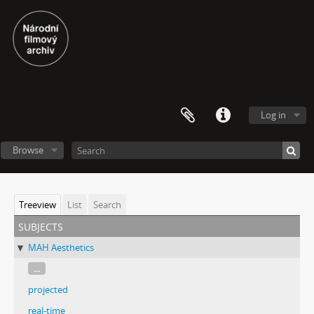
Log in
Browse
Treeview
List
Search
subjects
MAH Aesthetics
...
projected
real-time