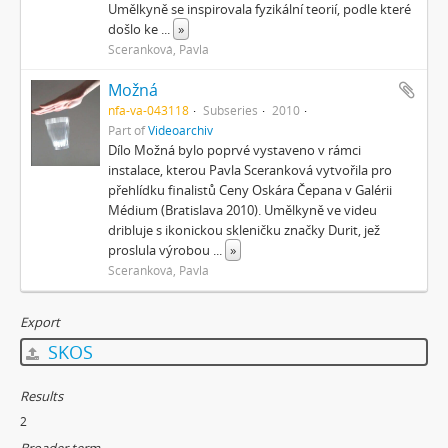
Umělkyně se inspirovala fyzikální teorií, podle které
došlo ke
...
»
Sceranková, Pavla
Možná
nfa-va-043118
Subseries
2010
Part of
Videoarchiv
Dílo Možná bylo poprvé vystaveno v rámci
instalace, kterou Pavla Sceranková vytvořila pro
přehlídku finalistů Ceny Oskára Čepana v Galérii
Médium (Bratislava 2010). Umělkyně ve videu
dribluje s ikonickou skleničku značky Durit, jež
proslula výrobou
...
»
Sceranková, Pavla
Export
SKOS
Results
2