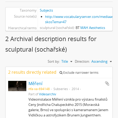
Taxonomy
Subjects
Source note(s)
http://www.vocabularyserver.com/mediaart/x
skosTema=47
sculptural (sochařské)
BT
MAH Aesthetics
Hierarchical terms
2 Archival description results for
sculptural (sochařské)
Sort by:
Title
Direction:
Ascending
2 results directly related
Exclude narrower terms
Měření
nfa-va-694148
Subseries
2014
Part of
Videoarchiv
Videoinstalace Měření vznikla pro výstavu finalistů
Ceny Jindřicha Chalupeckého 2015 (Moravská
galerie, Brno) ve spolupráci s kameramanem Janem
Vidličkou a astrofyzikem Brunem Jungwirthem.