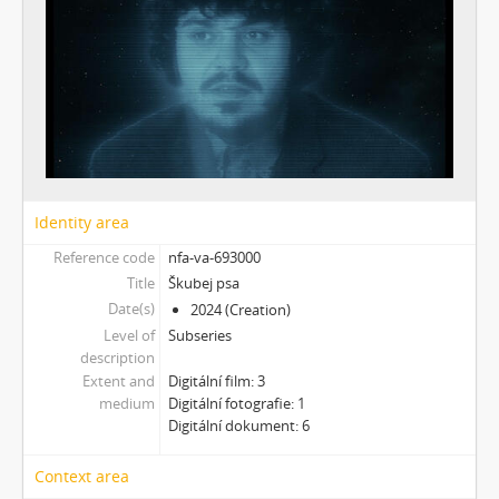
[Subseries] And You Know What Comes Next...
[Subseries] SOFT DETECTIVE LOVE STORY
[Subseries] Intercore
[Subseries] Soft, Soft, Soft, Hard as Fuck
Identity area
Reference code
nfa-va-693000
Title
Škubej psa
Date(s)
2024 (Creation)
Level of
Subseries
description
Extent and
Digitální film: 3
medium
Digitální fotografie: 1
Digitální dokument: 6
Context area