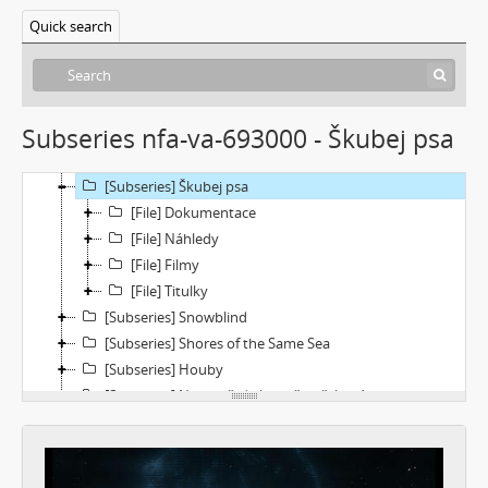
[Subseries] Ruvja a Morena
Quick search
[Subseries] Krajina opuštění I.: Dívka s bičem
[Subseries] Říká se, že nejdelší sen trvá 45 minut
[Subseries] Ke kořenům
[Subseries] Ticho před bouří
Subseries nfa-va-693000 - Škubej psa
[Subseries] tryin to sport something
[Subseries] proxy
[Subseries] Škubej psa
[File] Dokumentace
[File] Náhledy
[File] Filmy
[File] Titulky
[Subseries] Snowblind
[Subseries] Shores of the Same Sea
[Subseries] Houby
[Subseries] Noro, přijde k tobě nečekaný host
[Subseries] Amnion
[Subseries] Už se držím
[Subseries] Lamecore_Meduza_VS_Mořskáokurka