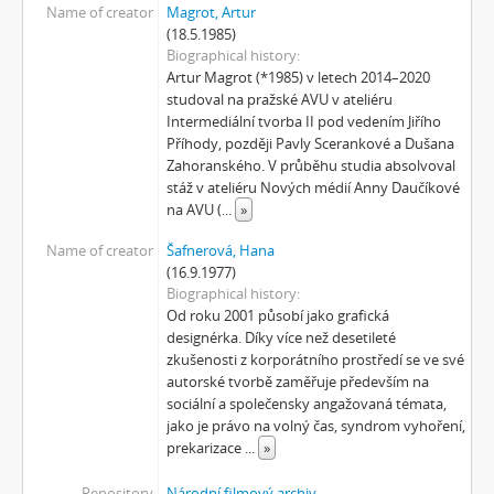
Name of creator
Magrot, Artur
(18.5.1985)
Biographical history
Artur Magrot (*1985) v letech 2014–2020
studoval na pražské AVU v ateliéru
Intermediální tvorba II pod vedením Jiřího
Příhody, později Pavly Scerankové a Dušana
Zahoranského. V průběhu studia absolvoval
stáž v ateliéru Nových médií Anny Daučíkové
na AVU (
...
»
Name of creator
Šafnerová, Hana
(16.9.1977)
Biographical history
Od roku 2001 působí jako grafická
designérka. Díky více než desetileté
zkušenosti z korporátního prostředí se ve své
autorské tvorbě zaměřuje především na
sociální a společensky angažovaná témata,
jako je právo na volný čas, syndrom vyhoření,
prekarizace
...
»
Repository
Národní filmový archiv