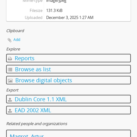
Mime-type
image/jpeg
Filesize
131.3 KiB
Uploaded
December 3, 2025 1:27 AM
Clipboard
Add
Explore
Reports
Browse as list
Browse digital objects
Export
Dublin Core 1.1 XML
EAD 2002 XML
Related people and organizations
Magrot, Artur