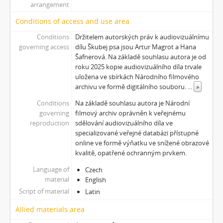
arrangement
Conditions of access and use area
Conditions
Držitelem autorských práv k audiovizuálnímu
governing access
dílu Škubej psa jsou Artur Magrot a Hana
Šafnerová. Na základě souhlasu autora je od
roku 2025 kopie audiovizuálního díla trvale
uložena ve sbírkách Národního filmového
archivu ve formě digitálního souboru.
...
»
Conditions
Na základě souhlasu autora je Národní
governing
filmový archiv oprávněn k veřejnému
reproduction
sdělování audiovizuálního díla ve
specializované veřejné databázi přístupné
online ve formě výňatku ve snížené obrazové
kvalitě, opatřené ochranným prvkem.
Language of
Czech
material
English
Script of material
Latin
Allied materials area