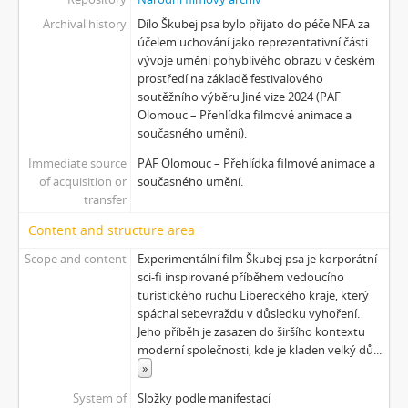
Archival history
Dílo Škubej psa bylo přijato do péče NFA za
účelem uchování jako reprezentativní části
vývoje umění pohyblivého obrazu v českém
prostředí na základě festivalového
soutěžního výběru Jiné vize 2024 (PAF
Olomouc – Přehlídka filmové animace a
současného umění).
Immediate source
PAF Olomouc – Přehlídka filmové animace a
of acquisition or
současného umění.
transfer
Content and structure area
Scope and content
Experimentální film Škubej psa je korporátní
sci-fi inspirované příběhem vedoucího
turistického ruchu Libereckého kraje, který
spáchal sebevraždu v důsledku vyhoření.
Jeho příběh je zasazen do širšího kontextu
moderní společnosti, kde je kladen velký dů
...
»
System of
Složky podle manifestací