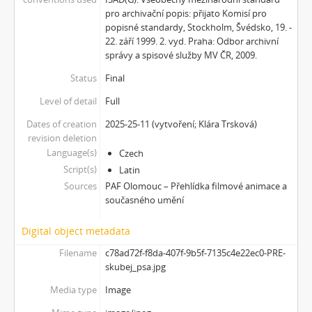
pro archivační popis: přijato Komisí pro
popisné standardy, Stockholm, Švédsko, 19. -
22. září 1999. 2. vyd. Praha: Odbor archivní
správy a spisové služby MV ČR, 2009.
Status
Final
Level of detail
Full
Dates of creation
2025-25-11 (vytvoření; Klára Trsková)
revision deletion
Language(s)
Czech
Script(s)
Latin
Sources
PAF Olomouc – Přehlídka filmové animace a
současného umění
Digital object metadata
Filename
c78ad72f-f8da-407f-9b5f-7135c4e22ec0-PRE-
skubej_psa.jpg
Media type
Image