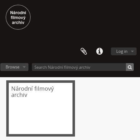
[Subseries] Perplexity
[Subseries] Proud
[Subseries] Plasma
[Subseries] Promiň
[Subseries] Ruda, minerál, prach, kov
[Subseries] Prolog
[Subseries] Sněm věcí
Log in
[Subseries] Konkomitantní růstový jev
[Subseries] I’m Doing Great (I’m Doing Great)
Browse
[Subseries] Hun Tun
[Subseries] Acedia
Národní filmový
[Subseries] Pyramida
archiv
[Subseries] Ecopoiesis
[Subseries] Zero Gravity Grave
[Subseries] Jak natáčet v Africe
[Subseries] A Memoir in Dance
[Subseries] Nadějní návštěvníci a truchlící průvodci: Zápisky z cestovního deníku temného turisty
[Subseries] Polní lékař aneb Pravidla styku s místními e-dívkami