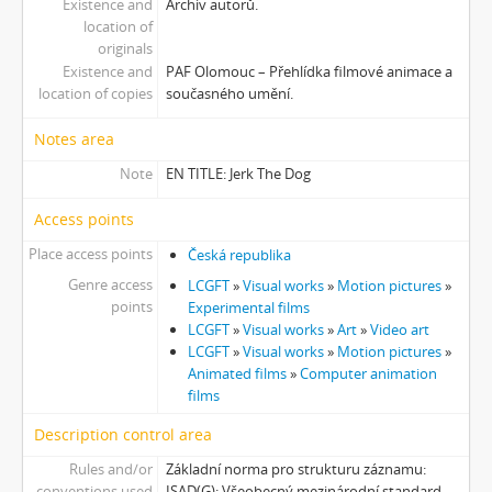
Existence and
Archiv autorů.
location of
originals
Existence and
PAF Olomouc – Přehlídka filmové animace a
location of copies
současného umění.
Notes area
Note
EN TITLE: Jerk The Dog
Access points
Place access points
Česká republika
Genre access
LCGFT
»
Visual works
»
Motion pictures
»
points
Experimental films
LCGFT
»
Visual works
»
Art
»
Video art
LCGFT
»
Visual works
»
Motion pictures
»
Animated films
»
Computer animation
films
Description control area
Rules and/or
Základní norma pro strukturu záznamu:
conventions used
ISAD(G): Všeobecný mezinárodní standard