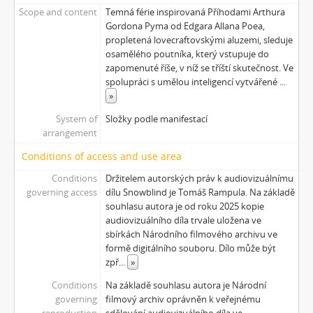
Scope and content
Temná férie inspirovaná Příhodami Arthura
Gordona Pyma od Edgara Allana Poea,
propletená lovecraftovskými aluzemi, sleduje
osamělého poutníka, který vstupuje do
zapomenuté říše, v níž se tříští skutečnost. Ve
spolupráci s umělou inteligencí vytvářené
...
»
System of
Složky podle manifestací
arrangement
Conditions of access and use area
Conditions
Držitelem autorských práv k audiovizuálnímu
governing access
dílu Snowblind je Tomáš Rampula. Na základě
souhlasu autora je od roku 2025 kopie
audiovizuálního díla trvale uložena ve
sbírkách Národního filmového archivu ve
formě digitálního souboru. Dílo může být
zpř
...
»
Conditions
Na základě souhlasu autora je Národní
governing
filmový archiv oprávněn k veřejnému
reproduction
sdělování audiovizuálního díla ve