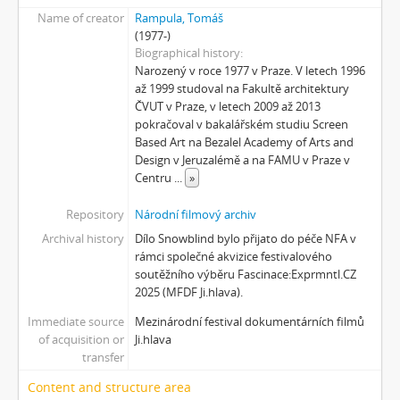
Name of creator
Rampula, Tomáš
(1977-)
Biographical history
Narozený v roce 1977 v Praze. V letech 1996
až 1999 studoval na Fakultě architektury
ČVUT v Praze, v letech 2009 až 2013
pokračoval v bakalářském studiu Screen
Based Art na Bezalel Academy of Arts and
Design v Jeruzalémě a na FAMU v Praze v
Centru
...
»
Repository
Národní filmový archiv
Archival history
Dílo Snowblind bylo přijato do péče NFA v
rámci společné akvizice festivalového
soutěžního výběru Fascinace:Exprmntl.CZ
2025 (MFDF Ji.hlava).
Immediate source
Mezinárodní festival dokumentárních filmů
of acquisition or
Ji.hlava
transfer
Content and structure area