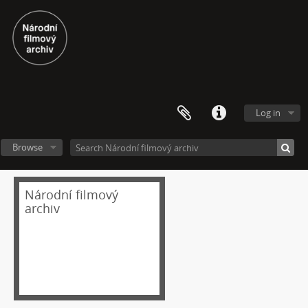
[Subseries] Proud
[Subseries] Plasma
[Subseries] Promiň
[Subseries] Ruda, minerál, prach, kov
[Subseries] Prolog
[Subseries] Sněm věcí
[Subseries] Konkomitantní růstový jev
Log in
[Subseries] I’m Doing Great (I’m Doing Great)
[Subseries] Hun Tun
Browse
[Subseries] Acedia
[Subseries] Pyramida
Národní filmový
[Subseries] Ecopoiesis
archiv
[Subseries] Zero Gravity Grave
[Subseries] Jak natáčet v Africe
[Subseries] A Memoir in Dance
[Subseries] Nadějní návštěvníci a truchlící průvodci: Zápisky z cestovního deníku temného turisty
[Subseries] Polní lékař aneb Pravidla styku s místními e-dívkami
[Subseries] Ruvja a Morena