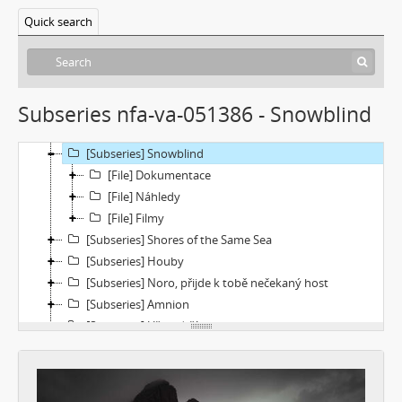
[Subseries] Krajina opuštění I.: Dívka s bičem
Quick search
[Subseries] Říká se, že nejdelší sen trvá 45 minut
[Subseries] Ke kořenům
[Subseries] Ticho před bouří
[Subseries] tryin to sport something
Subseries nfa-va-051386 - Snowblind
[Subseries] proxy
[Subseries] Škubej psa
[Subseries] Snowblind
[File] Dokumentace
[File] Náhledy
[File] Filmy
[Subseries] Shores of the Same Sea
[Subseries] Houby
[Subseries] Noro, přijde k tobě nečekaný host
[Subseries] Amnion
[Subseries] Už se držím
[Subseries] Lamecore_Meduza_VS_Mořskáokurka
[Subseries] And You Know What Comes Next...
[Subseries] SOFT DETECTIVE LOVE STORY