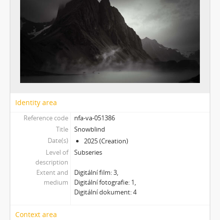
[Subseries] Intercore
[Subseries] Soft, Soft, Soft, Hard as Fuck
Identity area
Reference code
nfa-va-051386
Title
Snowblind
Date(s)
2025 (Creation)
Level of
Subseries
description
Extent and
Digitální film: 3,
medium
Digitální fotografie: 1,
Digitální dokument: 4
Context area