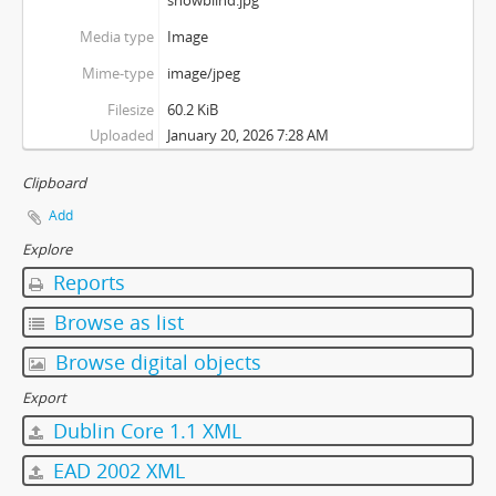
Media type
Image
Mime-type
image/jpeg
Filesize
60.2 KiB
Uploaded
January 20, 2026 7:28 AM
Clipboard
Add
Explore
Reports
Browse as list
Browse digital objects
Export
Dublin Core 1.1 XML
EAD 2002 XML