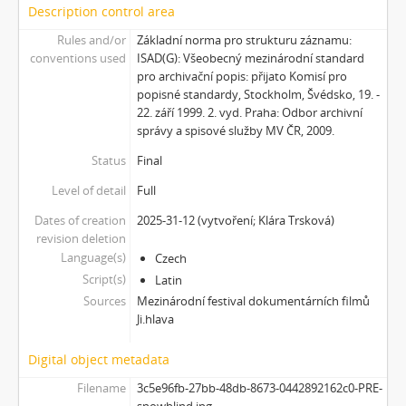
Description control area
Rules and/or
Základní norma pro strukturu záznamu:
conventions used
ISAD(G): Všeobecný mezinárodní standard
pro archivační popis: přijato Komisí pro
popisné standardy, Stockholm, Švédsko, 19. -
22. září 1999. 2. vyd. Praha: Odbor archivní
správy a spisové služby MV ČR, 2009.
Status
Final
Level of detail
Full
Dates of creation
2025-31-12 (vytvoření; Klára Trsková)
revision deletion
Language(s)
Czech
Script(s)
Latin
Sources
Mezinárodní festival dokumentárních filmů
Ji.hlava
Digital object metadata
Filename
3c5e96fb-27bb-48db-8673-0442892162c0-PRE-
snowblind.jpg