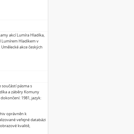
amy akcí Lumíra Hladíka,
yl Lumírem Hladíkem v
. Umělecké akce českých
 součástí pásma s
díka a záběry Komuny
 dokončení: 1981, jazyk:
chiv oprávněn k
alizované veřejné databázi
obrazové kvalitě,