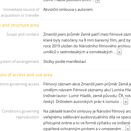
[Subseries] Krása
Immediate source of
Akviziční smlouva s autorem
[Subseries] 6 snů z hrnečku
acquisition or transfer
[Subseries] Pohybovadlo
 and structure area
[Subseries] Náš očistec
[Subseries] Burger und Ther
Scope and content
Zmenšil jsem průměr Země patří mezi filmové zázn
[Subseries] MHD – Bus
které byly natočeny na 8 mm barevný film, jenž b
roce 2019 uložen do Národního filmového archivu
[Subseries] Cesta
umělců v sedmdesátých a osmdesátých
...
»
[Subseries] Der kleine Blonde und sein roter Koffer
[Subseries] Miss Krimi
System of arrangement
Složky podle manifestací
[Subseries] Vteřina za vteřinou
ons of access and use area
[Subseries] Obrázky
[Subseries] 360°
tions governing access
Filmový záznam akce Zmenšil jsem průměr Země je
[Subseries] Grátis punč
umělým názvem Filmové záznamy akcí Lumíra Hla
[Subseries] Jízda
(režisér/autor: Lumír Hladík, země původu: ČR, rok
český). Držitelem autorských práv k tomuto
...
»
[Subseries] Naše okrasné zahrádky – Unsere Gärten
[Subseries] Našla v lese
Conditions governing
Na základě licenční smlouvy je Národní filmový ar
[Subseries] Karamel je cukr, co už se neuzdraví
reproduction
veřejnému sdělování audiovizuálního díla ve speci
přístupné online a to ve formě výňatku ve snížené 
[Subseries] Konec jedince
opatřené ochranným prvkem a v omezeném
...
»
[Subseries] Míchačka