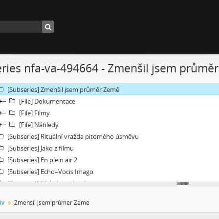
[Subseries] Květomluva
[Subseries] Prohnutá dlažba
[Subseries] Už nikdy tenhle balvan
[Subseries] Hranice – otázka bez odpovědi
[Subseries] Můj osobní „nekonečný“ vektor
ries nfa-va-494664 - Zmenšil jsem průmě
[Subseries] Metrofilm
[Subseries] Neznámý zůstal neznámý
[Subseries] Zmenšil jsem průměr Země
[File] Dokumentace
[File] Filmy
[File] Náhledy
[Subseries] Rituální vražda pitomého úsměvu
[Subseries] Jako z filmu
[Subseries] En plein air 2
[Subseries] Echo–Vocis Imago
[Subseries] Malinko nakouknout
[Subseries] Polobozi
iv
Zmenšil jsem průměr Země
[Subseries] Prut
[Subseries] Už šedesát let je mi třicet