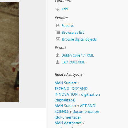
Clipboard
Add
Explore
Reports
Browse as list
Browse digital objects
Export
Dublin Core 1.1 XML
EAD 2002 XML
Related subjects
MAH Subject
»
TECHNOLOGY AND
INNOVATION
»
digitization
(digitalizace)
MAH Subject
»
ART AND
SCIENCE
»
documentation
(dokumentace)
MAH Aesthetics
»