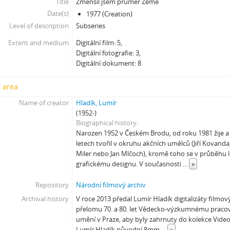
Title
Zmenšil jsem průměr Země
[Subseries] Polednice
Date(s)
1977 (Creation)
[Subseries] 13. revír
Level of description
Subseries
[Subseries] Po stopách krve
[Subseries] Spejbl a Hurvínek
Extent and medium
Digitální film: 5,
[Subseries] Větev – Prorážení televize větví
Digitální fotografie: 3,
Digitální dokument: 8
[Subseries] 16 Sketches of Dialogue
[Subseries] Air
 area
[Subseries] Air – Znělka
[Subseries] Interno
Name of creator
Hladík, Lumír
(1952-)
[Subseries] Le Cuoche
Biographical history
[Subseries] Hlavolam
Narozen 1952 v Českém Brodu, od roku 1981 žije a 
[Subseries] Kytka
letech tvořil v okruhu akčních umělců (Jiří Kovanda
[Subseries] Erosynta I
Miler nebo Jan Mlčoch), kromě toho se v průběhu l
[Subseries] Monoskop no. 3 – Monkeyking legend
grafickému designu. V současnosti
...
»
[Subseries] Pohádka pro šílence
Repository
Národní filmový archiv
[Subseries] Chewing Gum
Archival history
V roce 2013 předal Lumír Hladík digitalizáty filmo
[Subseries] Tihle – Sociální situace: pět svázaných mužů
přelomu 70. a 80. let Vědecko-výzkumnému pracov
[Subseries] Bez názvu
umění v Praze, aby byly zahrnuty do kolekce Videoa
[Subseries] Viděno vzduchem
Lumír Hladík původní 8mm
...
»