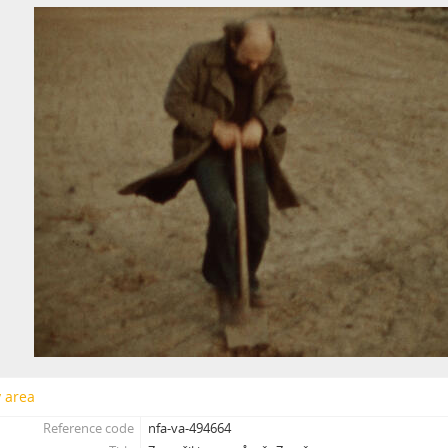
[Subseries] Za umělce roku jsem zvolila sebe
[Subseries] Zurich
[Subseries] Rozhovor se Sylvií Plath
[Subseries] Jdi pryč. Vrať se
[Subseries] Krabicování
[Subseries] Měření
[Subseries] Sáčkování
[Subseries] Úkryt
[Subseries] Up!
[Subseries] Up! #2
[Subseries] Vystěhování. Nastěhování
[Subseries] It's Buildable
[Subseries] Cesta do školy
[Subseries] Přestávka
[Subseries] Zrzavý film
[Subseries] Sběratel – Detail
y area
[Subseries] Sběratel
Reference code
nfa-va-494664
[Subseries] Studna