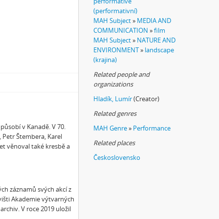
performative
(performativní)
MAH Subject
»
MEDIA AND
COMMUNICATION
»
film
MAH Subject
»
NATURE AND
ENVIRONMENT
»
landscape
(krajina)
Related people and
organizations
Hladík, Lumír
(Creator)
Related genres
působí v Kanadě. V 70.
MAH Genre
»
Performance
, Petr Štembera, Karel
Related places
et věnoval také kresbě a
Československo
vých záznamů svých akcí z
išti Akademie výtvarných
rchiv. V roce 2019 uložil