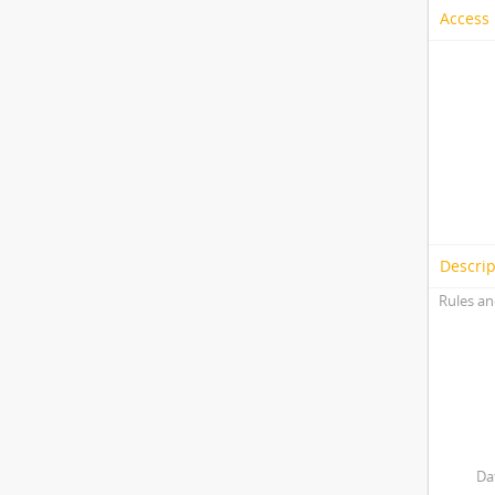
Access 
Descrip
Rules an
Da