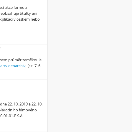
kací akce formou
neobsahuje titulky ani
xplikací v českém nebo
e
 jsem průměr zeměkoule.
=artvideoarchiv
, [cit. 7. 6.
ne 22. 10. 2019 a 22. 10.
 Národního filmového
0-01-01-PK-A.