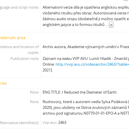
[Subseries] Kapusta
guage and script notes
Alternativní verze díla je opatřena anglickou expli
vloženého titulku přes obraz. Autorizovaná verze 
[Subseries] Turista
žádnou audio stopu (dodatečně ji možno opatřit e
[Subseries] Dům daleko
anglickém jazyce a to formou titulků
...
»
[Subseries] Bosákové hody
[Subseries] Suchá u Nejdku
materials area
[Subseries] Wilsonova svatba
istence and location of
Archiv autora, Akademie výtvarných umění v Praz
[Subseries] Džbány Franze Maxery v hospodě U Lojzy
copies
[Subseries] Zkušebna v Argentinské
Publication note
Záznam na webu VVP AVU: Lumír Hladík - Zmenšil
[Subseries] Hanibalova svatba
Online:
http://vvp.avu.cz/videoarchiv/2463/?table
[Subseries] Klukovice, Bondy
2021].
[Subseries] Samizdat
[Subseries] Psychodrama
area
[Subseries] Mumlava
Note
ENG TITLE: I Reduced the Diameter of Earth
[Subseries] Zívrovy Prachovské skály
Note
Rozhovory, které s autorem vedla Sylva Poláková (d
[Subseries] Cesta
2020), jsou uloženy ve Sbírce zvukových záznamů
[Subseries] Braunův betlém
archivu pod signaturou N0770-01-01-EPO-A a N077
[Subseries] Javorovým dolem
vvp-avu
2463
Alternative identifier(s)
[Subseries] Milada