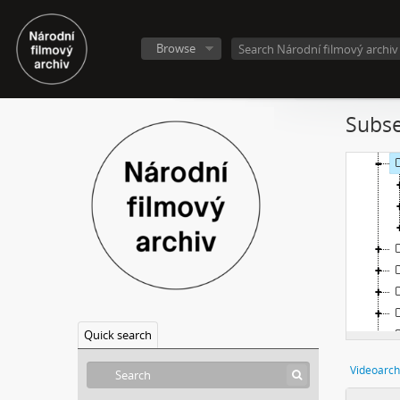
Browse
Subse
Quick search
Videoarch