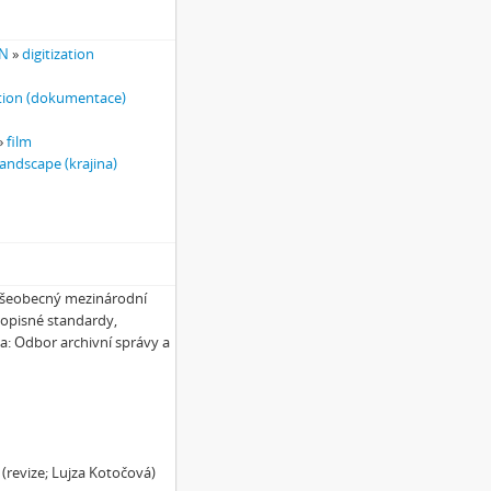
ON
»
digitization
ion (dokumentace)
»
film
landscape (krajina)
 Všeobecný mezinárodní
popisné standardy,
ha: Odbor archivní správy a
 (revize; Lujza Kotočová)