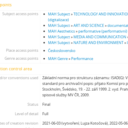
[Subseries] Hřiště
points
[Subseries] Image Maker
Subject access points
MAH Subject
»
TECHNOLOGY AND INNOVATI
[Subseries] Možná
(digitalizace)
[Subseries] 28 stotín Synagógy
MAH Subject
»
ART AND SCIENCE
»
documentat
[Subseries] Z lásky
MAH Aesthetics
»
performative (performativní)
[Subseries] Parkovací smyčka
MAH Subject
»
MEDIA AND COMMUNICATION
MAH Subject
»
NATURE AND ENVIRONMENT
»
[Subseries] Otevřeno zavřeno otevřeno zavřeno...
[Subseries] Klatov
Place access points
Československo
[Subseries] Jizvy, jiskry, jistoty
Genre access points
MAH Genre
»
Performance
[Subseries] Země, světlo, vzduch
tion control area
[Subseries] Painting
[Subseries] Malování do vzduchu
d/or conventions used
Základní norma pro strukturu záznamu: ISAD(G):
standard pro archivační popis: přijato Komisí pro 
[Subseries] Slovo
Stockholm, Švédsko, 19. - 22. září 1999. 2. vyd. Pra
[Subseries] Virtuální opona
spisové služby MV ČR, 2009.
[Subseries] Grafika podzimu
Status
Final
[Subseries] Yes No Yes
[Subseries] Zrcadlo času
Level of detail
Full
[Subseries] Píseň hlemýžďů jdoucích na pohřeb
tes of creation revision
2021-06-03 (vytvoření; Lujza Kotočová), 2022-05-06
[Subseries] Abstraktní animace ze 60. let