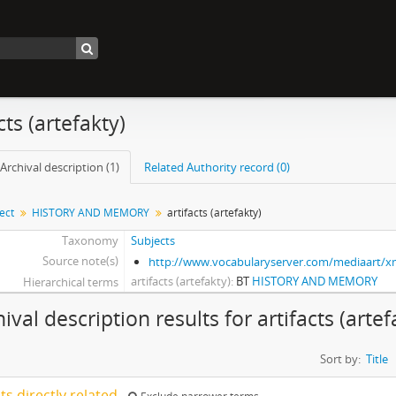
cts (artefakty)
Archival description (1)
Related Authority record (0)
ect
HISTORY AND MEMORY
artifacts (artefakty)
Taxonomy
Subjects
Source note(s)
http://www.vocabularyserver.com/mediaart/
artifacts (artefakty)
BT
HISTORY AND MEMORY
Hierarchical terms
ival description results for artifacts (artef
Sort by:
Title
lts directly related