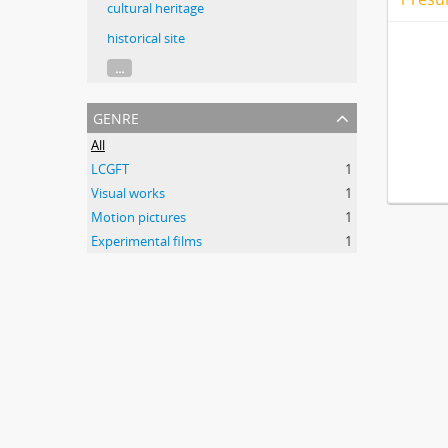
cultural heritage
historical site
...
genre
All
LCGFT
1
Visual works
1
Motion pictures
1
Experimental films
1