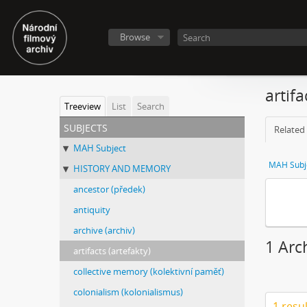
Browse
artifa
Treeview
List
Search
subjects
Related 
MAH Subject
MAH Subj
HISTORY AND MEMORY
ancestor (předek)
antiquity
archive (archiv)
1 Arch
artifacts (artefakty)
collective memory (kolektivní paměť)
colonialism (kolonialismus)
1 resu