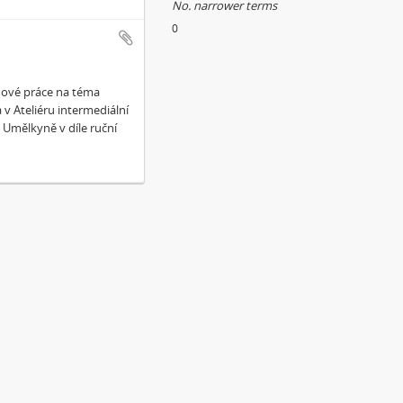
No. narrower terms
0
mové práce na téma
v Ateliéru intermediální
 Umělkyně v díle ruční