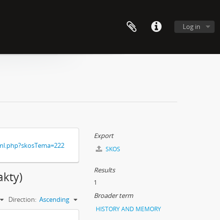
Log in
Export
xml.php?skosTema=222
SKOS
Results
akty)
1
Broader term
Direction:
Ascending
HISTORY AND MEMORY