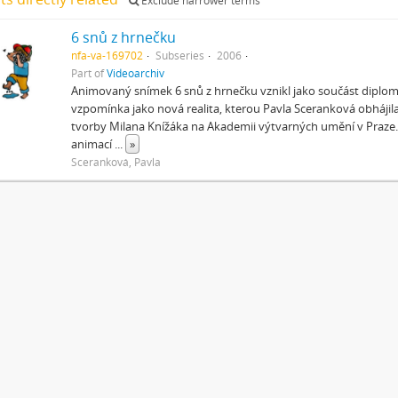
Exclude narrower terms
6 snů z hrnečku
nfa-va-169702
Subseries
2006
Part of
Videoarchiv
Animovaný snímek 6 snů z hrnečku vznikl jako součást diplo
vzpomínka jako nová realita, kterou Pavla Sceranková obhájila 
tvorby Milana Knížáka na Akademii výtvarných umění v Praze.
animací
...
»
Sceranková, Pavla