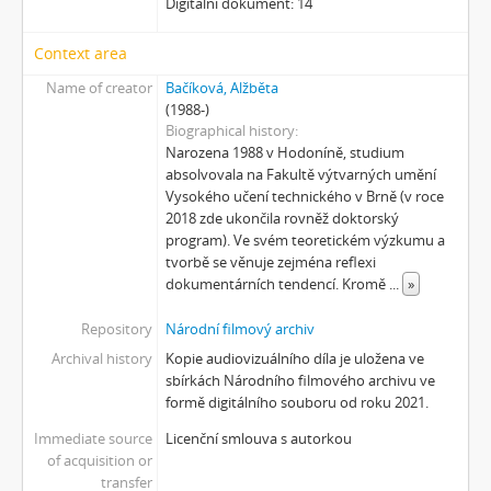
Digitální dokument: 14
[Subseries] Úkryt
[Subseries] Up!
Context area
[Subseries] Up! #2
Name of creator
Bačíková, Alžběta
[Subseries] Vystěhování. Nastěhování
(1988-)
[Subseries] It's Buildable
Biographical history
[Subseries] Cesta do školy
Narozena 1988 v Hodoníně, studium
[Subseries] Přestávka
absolvovala na Fakultě výtvarných umění
Vysokého učení technického v Brně (v roce
[Subseries] Zrzavý film
2018 zde ukončila rovněž doktorský
[Subseries] Sběratel – Detail
program). Ve svém teoretickém výzkumu a
[Subseries] Sběratel
tvorbě se věnuje zejména reflexi
[Subseries] Studna
dokumentárních tendencí. Kromě
...
»
[Subseries] Polednice
[Subseries] 13. revír
Repository
Národní filmový archiv
[Subseries] Po stopách krve
Archival history
Kopie audiovizuálního díla je uložena ve
sbírkách Národního filmového archivu ve
[Subseries] Spejbl a Hurvínek
formě digitálního souboru od roku 2021.
[Subseries] Větev – Prorážení televize větví
[Subseries] 16 Sketches of Dialogue
Immediate source
Licenční smlouva s autorkou
[Subseries] Air
of acquisition or
transfer
[Subseries] Air – Znělka