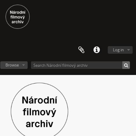
Log in
Browse
[Fonds] Videoarchiv
[Subseries] Molo a vlak
[Subseries] ARCO – Aneb český videoart proniká do světa
[Subseries] Věž – Věž I., Věž II.
[Subseries] Talk & Twerk