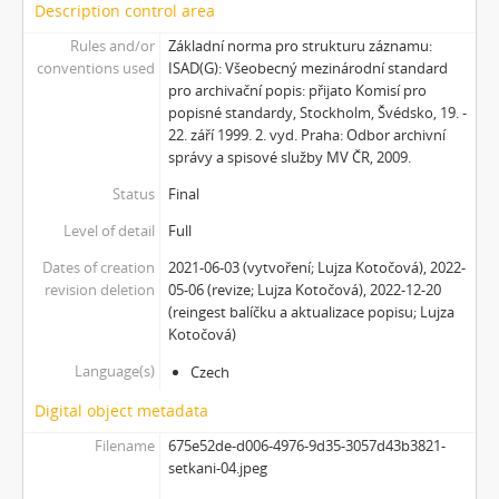
Description control area
[Subseries] Jizvy, jiskry, jistoty
Rules and/or
Základní norma pro strukturu záznamu:
[Subseries] Země, světlo, vzduch
conventions used
ISAD(G): Všeobecný mezinárodní standard
[Subseries] Painting
pro archivační popis: přijato Komisí pro
[Subseries] Malování do vzduchu
popisné standardy, Stockholm, Švédsko, 19. -
[Subseries] Slovo
22. září 1999. 2. vyd. Praha: Odbor archivní
[Subseries] Virtuální opona
správy a spisové služby MV ČR, 2009.
[Subseries] Grafika podzimu
Status
Final
[Subseries] Yes No Yes
Level of detail
Full
[Subseries] Zrcadlo času
[Subseries] Píseň hlemýžďů jdoucích na pohřeb
Dates of creation
2021-06-03 (vytvoření; Lujza Kotočová), 2022-
[Subseries] Abstraktní animace ze 60. let
revision deletion
05-06 (revize; Lujza Kotočová), 2022-12-20
(reingest balíčku a aktualizace popisu; Lujza
[Subseries] Barvy
Kotočová)
[Subseries] Flare up
[Subseries] Pinup
Language(s)
Czech
[Subseries] The Time
Digital object metadata
[Subseries] Čas zkoušky
Filename
675e52de-d006-4976-9d35-3057d43b3821-
[Subseries] Musica Picta – Chvíle něhy
setkani-04.jpeg
[Subseries] Musica Picta – Hodina slavnosti