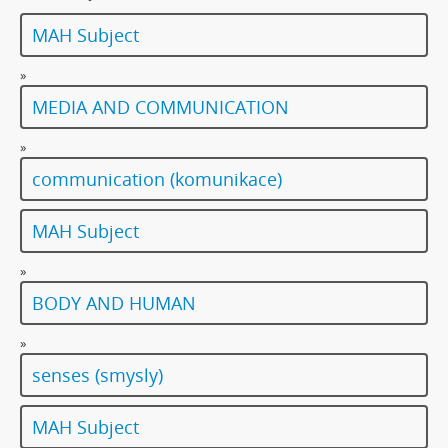
[Subseries] Tvář
MAH Subject
[Subseries] Kontrasty života
[Subseries] Kosmické turbulence
»
[Subseries] Cosmos – Křižíkova fontána
MEDIA AND COMMUNICATION
»
communication (komunikace)
MAH Subject
»
BODY AND HUMAN
»
senses (smysly)
MAH Subject