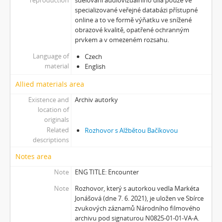
[Subseries] Der kleine Blonde und sein roter Koffer
specializované veřejné databázi přístupné
[Subseries] Miss Krimi
online a to ve formě výňatku ve snížené
[Subseries] Vteřina za vteřinou
obrazové kvalitě, opatřené ochranným
[Subseries] Obrázky
prvkem a v omezeném rozsahu.
[Subseries] 360°
Language of
Czech
[Subseries] Grátis punč
material
English
[Subseries] Jízda
Allied materials area
[Subseries] Naše okrasné zahrádky – Unsere Gärten
[Subseries] Našla v lese
Existence and
Archiv autorky
[Subseries] Karamel je cukr, co už se neuzdraví
location of
originals
[Subseries] Konec jedince
Related
Rozhovor s Alžbětou Bačíkovou
[Subseries] Míchačka
descriptions
[Subseries] Kapusta
Notes area
[Subseries] Turista
[Subseries] Dům daleko
Note
ENG TITLE: Encounter
[Subseries] Bosákové hody
Note
Rozhovor, který s autorkou vedla Markéta
[Subseries] Suchá u Nejdku
Jonášová (dne 7. 6. 2021), je uložen ve Sbírce
[Subseries] Wilsonova svatba
zvukových záznamů Národního filmového
[Subseries] Džbány Franze Maxery v hospodě U Lojzy
archivu pod signaturou N0825-01-01-VA-A.