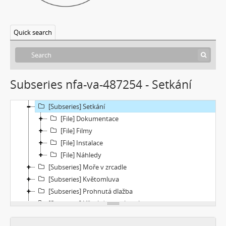
[Subseries] Tanec na ruinách muzea
[Subseries] Music F Club
Quick search
[Subseries] Pocta Fafejtovi 02
[Subseries] Skála u Humpolce
[Subseries] Underground
[Subseries] Rokle
Subseries nfa-va-487254 - Setkání
[Subseries] O ničem jiném
[Subseries] Motýl v tunelu
[Subseries] Setkání
[File] Dokumentace
[File] Filmy
[File] Instalace
[File] Náhledy
[Subseries] Moře v zrcadle
[Subseries] Květomluva
[Subseries] Prohnutá dlažba
[Subseries] Už nikdy tenhle balvan
[Subseries] Hranice – otázka bez odpovědi