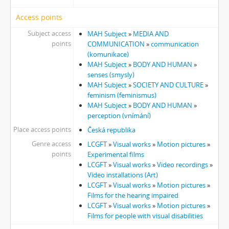
[Subseries] Zkušebna v Argentinské
Access points
[Subseries] Hanibalova svatba
[Subseries] Klukovice, Bondy
Subject access
MAH Subject
»
MEDIA AND
[Subseries] Samizdat
points
COMMUNICATION
»
communication
(komunikace)
[Subseries] Psychodrama
MAH Subject
»
BODY AND HUMAN
»
[Subseries] Mumlava
senses (smysly)
[Subseries] Zívrovy Prachovské skály
MAH Subject
»
SOCIETY AND CULTURE
»
[Subseries] Cesta
feminism (feminismus)
[Subseries] Braunův betlém
MAH Subject
»
BODY AND HUMAN
»
perception (vnímání)
[Subseries] Javorovým dolem
[Subseries] Milada
Place access points
Česká republika
[Subseries] Hřiště
Genre access
LCGFT
»
Visual works
»
Motion pictures
»
[Subseries] Image Maker
points
Experimental films
LCGFT
»
Visual works
»
Video recordings
»
[Subseries] Možná
Video installations (Art)
[Subseries] 28 stotín Synagógy
LCGFT
»
Visual works
»
Motion pictures
»
[Subseries] Z lásky
Films for the hearing impaired
[Subseries] Parkovací smyčka
LCGFT
»
Visual works
»
Motion pictures
»
[Subseries] Otevřeno zavřeno otevřeno zavřeno...
Films for people with visual disabilities
[Subseries] Klatov