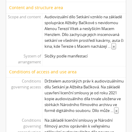
[Subseries] Interno
Content and structure area
[Subseries] Le Cuoche
Scope and content
Audiovizuální dílo Setkání vzniklo na základě
[Subseries] Hlavolam
spolupráce Alžběty Bačíkové s nevidomou
[Subseries] Kytka
Alenou Terezií Vítek a neslyšícím Macem
[Subseries] Erosynta I
Henzlem. Dílo zachycuje jejich inscenovaná
setkání ve všedním prostředí kavárny, auta či
[Subseries] Monoskop no. 3 – Monkeyking legend
kina, kde Terezie s Macem nacházejí
...
»
[Subseries] Pohádka pro šílence
[Subseries] Chewing Gum
System of
Složky podle manifestací
arrangement
[Subseries] Tihle – Sociální situace: pět svázaných mužů
[Subseries] Bez názvu
Conditions of access and use area
[Subseries] Viděno vzduchem
Conditions
Držitelem autorských práv k audiovizuálnímu
[Subseries] Krása
governing access
dílu Setkání je Alžběta Bačíková. Na základě
[Subseries] 6 snů z hrnečku
uzavření licenční smlouvy je od roku 2021
[Subseries] Pohybovadlo
kopie audiovizuálního díla trvale uložena ve
sbírkách Národního filmového archivu ve
[Subseries] Náš očistec
formě digitálního souboru. Dílo může
...
»
[Subseries] Burger und Ther
[Subseries] MHD – Bus
Conditions
Na základě licenční smlouvy je Národní
[Subseries] Cesta
governing
filmový archiv oprávněn k veřejnému
reproduction
sdělování audiovizuálního díla pouze ve