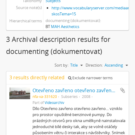
Taxonomy
Subjects
Source note(s)
http://www.vocabularyserver.com/mediaart/x
skosTema=15
documenting (dokumentovat)
Hierarchical terms
BT
MAH Aesthetics
3 Archival description results for
documenting (dokumentovat)
Sort by:
Title
Direction:
Ascending
3 results directly related
Exclude narrower terms
Otevřeno zavřeno otevřeno zavřeno...
nfa-va-331620
Subseries
2008
Part of
Videoarchiv
Dílo Otevřeno zavřeno otevřeno zavřeno… vzniklo
pro prostor opuštěné benzinové pumpy. Do
prázdných otvorů pro okna umělkyně nainstalovala
jednoduché bílé desky tak, aby se volně otáčely
působením větru či interakce s návštěvníky. Snímek