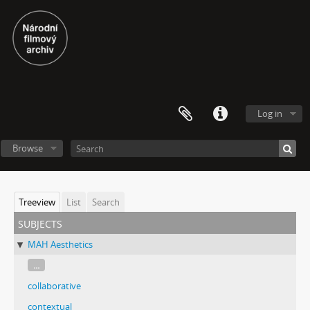
Log in
Browse
Treeview
List
Search
subjects
MAH Aesthetics
...
collaborative
contextual