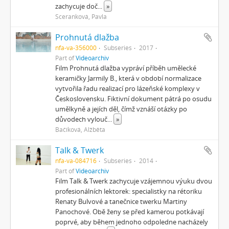
zachycuje doč
...
»
Sceranková, Pavla
Prohnutá dlažba
nfa-va-356000
Subseries
2017
Part of
Videoarchiv
Film Prohnutá dlažba vypráví příběh umělecké
keramičky Jarmily B., která v období normalizace
vytvořila řadu realizací pro lázeňské komplexy v
Československu. Fiktivní dokument pátrá po osudu
umělkyně a jejích děl, čímž vznáší otázky po
důvodech vylouč
...
»
Bačíková, Alžběta
Talk & Twerk
nfa-va-084716
Subseries
2014
Part of
Videoarchiv
Film Talk & Twerk zachycuje vzájemnou výuku dvou
profesionálních lektorek: specialistky na rétoriku
Renaty Bulvové a tanečnice twerku Martiny
Panochové. Obě ženy se před kamerou potkávají
poprvé, aby během jednoho odpoledne nacházely