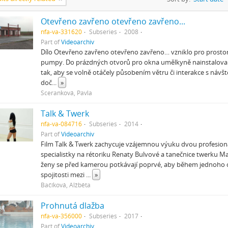
Otevřeno zavřeno otevřeno zavřeno...
nfa-va-331620
Subseries
2008
Part of
Videoarchiv
Dílo Otevřeno zavřeno otevřeno zavřeno… vzniklo pro prosto
pumpy. Do prázdných otvorů pro okna umělkyně nainstaloval
tak, aby se volně otáčely působením větru či interakce s návš
doč
...
»
Sceranková, Pavla
Talk & Twerk
nfa-va-084716
Subseries
2014
Part of
Videoarchiv
Film Talk & Twerk zachycuje vzájemnou výuku dvou profesioná
specialistky na rétoriku Renaty Bulvové a tanečnice twerku 
ženy se před kamerou potkávají poprvé, aby během jednoho
spojitosti mezi
...
»
Bačíková, Alžběta
Prohnutá dlažba
nfa-va-356000
Subseries
2017
Part of
Videoarchiv