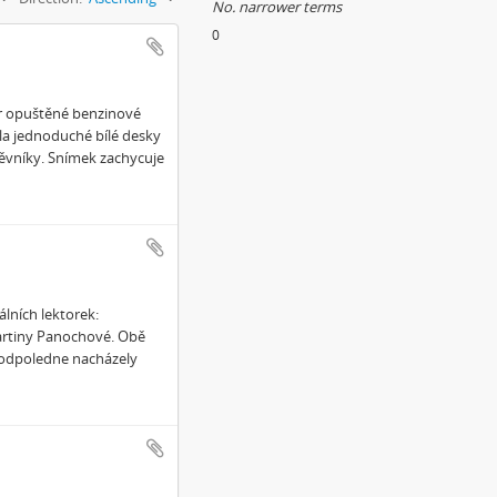
No. narrower terms
0
r opuštěné benzinové
a jednoduché bílé desky
těvníky. Snímek zachycuje
lních lektorek:
Martiny Panochové. Obě
 odpoledne nacházely