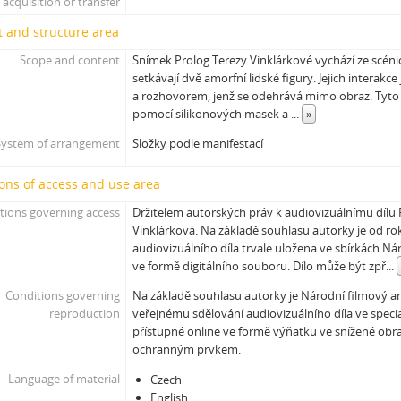
acquisition or transfer
 and structure area
Scope and content
Snímek Prolog Terezy Vinklárkové vychází ze scénick
setkávají dvě amorfní lidské figury. Jejich interakce
a rozhovorem, jenž se odehrává mimo obraz. Tyto 
pomocí silikonových masek a
...
»
System of arrangement
Složky podle manifestací
ons of access and use area
tions governing access
Držitelem autorských práv k audiovizuálnímu dílu 
Vinklárková. Na základě souhlasu autorky je od ro
audiovizuálního díla trvale uložena ve sbírkách N
ve formě digitálního souboru. Dílo může být zpř
...
Conditions governing
Na základě souhlasu autorky je Národní filmový a
reproduction
veřejnému sdělování audiovizuálního díla ve speci
přístupné online ve formě výňatku ve snížené obra
ochranným prvkem.
Language of material
Czech
English