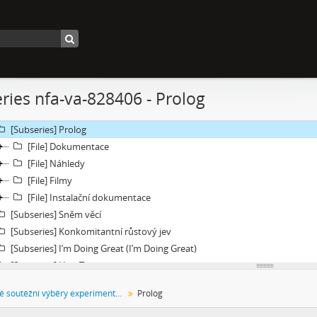
[Subseries] Naléhající myšlenka
[Subseries] Pelvic Chain
[Subseries] Perplexity
[Subseries] Proud
[Subseries] Plasma
ries nfa-va-828406 - Prolog
[Subseries] Promiň
[Subseries] Ruda, minerál, prach, kov
[Subseries] Prolog
[File] Dokumentace
[File] Náhledy
[File] Filmy
[File] Instalační dokumentace
[Subseries] Sněm věcí
[Subseries] Konkomitantní růstový jev
[Subseries] I’m Doing Great (I’m Doing Great)
[Subseries] Hun Tun
[Subseries] Acedia
Festivalové soutěžní výběry experimentálního filmu a videoartu
Prolog
[Subseries] Pyramida
[Subseries] Ecopoiesis