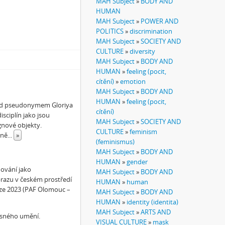
MAH Subject
»
BODY AND
HUMAN
MAH Subject
»
POWER AND
POLITICS
»
discrimination
MAH Subject
»
SOCIETY AND
CULTURE
»
diversity
MAH Subject
»
BODY AND
HUMAN
»
feeling (pocit,
cítění)
»
emotion
MAH Subject
»
BODY AND
HUMAN
»
feeling (pocit,
pod pseudonymem Gloriya
cítění)
sciplín jako jsou
MAH Subject
»
SOCIETY AND
gnové objekty.
CULTURE
»
feminism
rně
...
»
(feminismus)
MAH Subject
»
BODY AND
HUMAN
»
gender
hování jako
MAH Subject
»
BODY AND
brazu v českém prostředí
HUMAN
»
human
ize 2023 (PAF Olomouc –
MAH Subject
»
BODY AND
HUMAN
»
identity (identita)
MAH Subject
»
ARTS AND
asného umění.
VISUAL CULTURE
»
mask