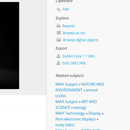
Clipboard
Add
Explore
Reports
o deníku temného turisty
Browse as list
Browse digital objects
Export
Dublin Core 1.1 XML
EAD 2002 XML
Related subjects
MAH Subject
»
NATURE AND
ENVIRONMENT
»
animal
(zvíře)
MAH Subject
»
ART AND
SCIENCE
»
biology
MAH Technology
»
Display
»
Non-electronic displays
»
body (tělo)