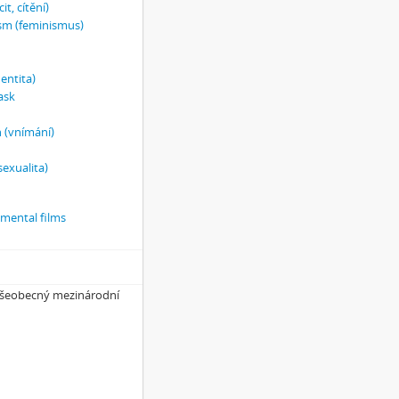
it, cítění)
sm (feminismus)
dentita)
ask
 (vnímání)
sexualita)
imental films
 Všeobecný mezinárodní