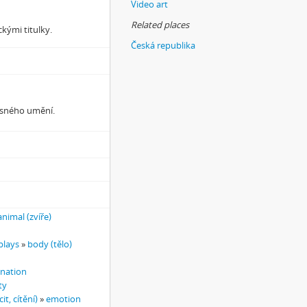
Video art
Related places
ckými titulky.
Česká republika
asného umění.
animal (zvíře)
plays
»
body (tělo)
ination
ty
it, cítění)
»
emotion