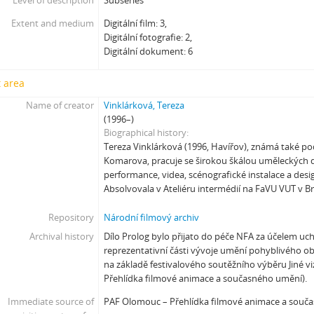
Level of description
Subseries
[Subseries] Už se držím
[Subseries] Lamecore_Meduza_VS_Mořskáokurka
Extent and medium
Digitální film: 3,
Digitální fotografie: 2,
[Subseries] And You Know What Comes Next...
Digitální dokument: 6
[Subseries] SOFT DETECTIVE LOVE STORY
[Subseries] Intercore
 area
[Subseries] Soft, Soft, Soft, Hard as Fuck
Name of creator
Vinklárková, Tereza
(1996–)
Biographical history
Tereza Vinklárková (1996, Havířov), známá také 
Komarova, pracuje se širokou škálou uměleckých di
performance, videa, scénografické instalace a desi
Absolvovala v Ateliéru intermédií na FaVU VUT v B
Repository
Národní filmový archiv
Archival history
Dílo Prolog bylo přijato do péče NFA za účelem uc
reprezentativní části vývoje umění pohyblivého o
na základě festivalového soutěžního výběru Jiné v
Přehlídka filmové animace a současného umění).
Immediate source of
PAF Olomouc – Přehlídka filmové animace a souč