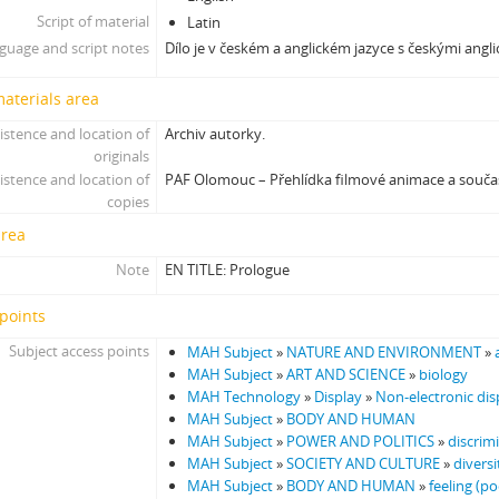
Script of material
Latin
guage and script notes
Dílo je v českém a anglickém jazyce s českými angli
materials area
istence and location of
Archiv autorky.
originals
istence and location of
PAF Olomouc – Přehlídka filmové animace a souč
copies
area
Note
EN TITLE: Prologue
points
Subject access points
MAH Subject
»
NATURE AND ENVIRONMENT
»
MAH Subject
»
ART AND SCIENCE
»
biology
MAH Technology
»
Display
»
Non-electronic dis
MAH Subject
»
BODY AND HUMAN
MAH Subject
»
POWER AND POLITICS
»
discrim
MAH Subject
»
SOCIETY AND CULTURE
»
diversi
MAH Subject
»
BODY AND HUMAN
»
feeling (poc