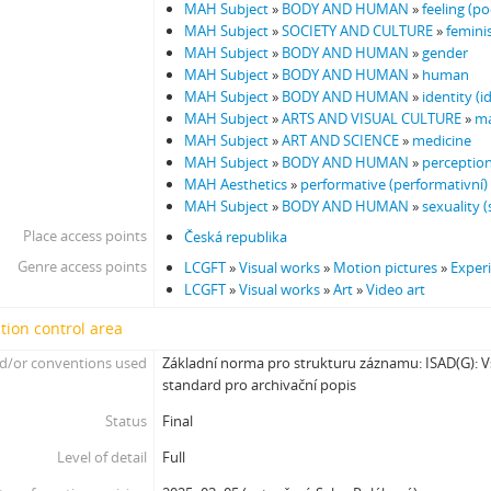
MAH Subject
»
BODY AND HUMAN
»
feeling (poc
MAH Subject
»
SOCIETY AND CULTURE
»
femini
MAH Subject
»
BODY AND HUMAN
»
gender
MAH Subject
»
BODY AND HUMAN
»
human
MAH Subject
»
BODY AND HUMAN
»
identity (i
MAH Subject
»
ARTS AND VISUAL CULTURE
»
m
MAH Subject
»
ART AND SCIENCE
»
medicine
MAH Subject
»
BODY AND HUMAN
»
perception
MAH Aesthetics
»
performative (performativní)
MAH Subject
»
BODY AND HUMAN
»
sexuality (
Place access points
Česká republika
Genre access points
LCGFT
»
Visual works
»
Motion pictures
»
Exper
LCGFT
»
Visual works
»
Art
»
Video art
tion control area
d/or conventions used
Základní norma pro strukturu záznamu: ISAD(G):
standard pro archivační popis
Status
Final
Level of detail
Full