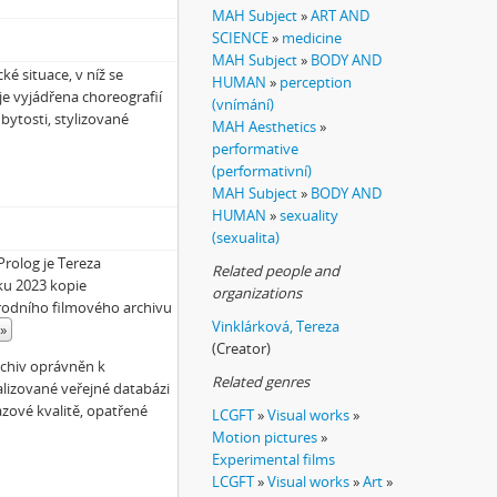
MAH Subject
»
ART AND
SCIENCE
»
medicine
MAH Subject
»
BODY AND
é situace, v níž se
HUMAN
»
perception
 je vyjádřena choreografií
(vnímání)
bytosti, stylizované
MAH Aesthetics
»
performative
(performativní)
MAH Subject
»
BODY AND
HUMAN
»
sexuality
(sexualita)
Prolog je Tereza
Related people and
ku 2023 kopie
organizations
árodního filmového archivu
Vinklárková, Tereza
»
(Creator)
rchiv oprávněn k
Related genres
alizované veřejné databázi
zové kvalitě, opatřené
LCGFT
»
Visual works
»
Motion pictures
»
Experimental films
LCGFT
»
Visual works
»
Art
»