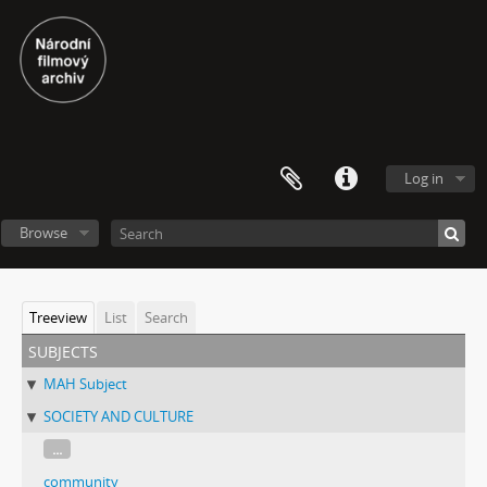
Log in
Browse
Treeview
List
Search
subjects
MAH Subject
SOCIETY AND CULTURE
...
community