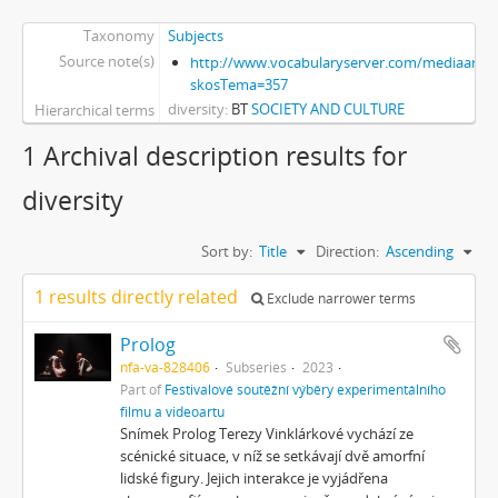
Taxonomy
Subjects
Source note(s)
http://www.vocabularyserver.com/mediaart/x
skosTema=357
diversity
BT
SOCIETY AND CULTURE
Hierarchical terms
1 Archival description results for
diversity
Sort by:
Title
Direction:
Ascending
1 results directly related
Exclude narrower terms
Prolog
nfa-va-828406
Subseries
2023
Part of
Festivalové soutěžní výběry experimentálního
filmu a videoartu
Snímek Prolog Terezy Vinklárkové vychází ze
scénické situace, v níž se setkávají dvě amorfní
lidské figury. Jejich interakce je vyjádřena