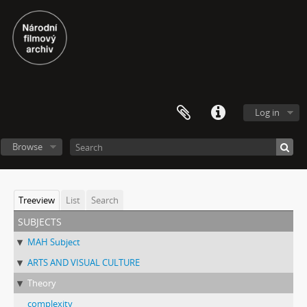
Log in
Browse
Treeview
List
Search
subjects
MAH Subject
ARTS AND VISUAL CULTURE
Theory
complexity