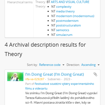
Theory
BT
ARTS AND VISUAL CULTURE
Hierarchical terms
Theory
NT
complexity
NT
media theory
NT
modernism (modernismus)
NT
postmodernism
NT
poststructuralism
NT
semiotics
NT
simulacrum
4 Archival description results for
Theory
Sort by:
Reference code
Direction:
Ascending
I’m Doing Great (I’m Doing Great)
nfa-va-029287
Subseries
2023
Part of
Festivalové soutěžní výběry experimentálního
filmu a videoartu
Ve snímku I’m Doing Great (I’m Doing Great) vypráví
Tereza Kalousová příběh laděný do pohádkového
sci–fi. Hlavní postava ztratila klíče v den, kdy se