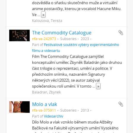
dozvěděla o sňatku skutečného muže a virtuální
anime postavičky, kterou je vocaloid Hacune Miku.
Ve
...
»
Kalousová, Tereza
The Commodity Catalogue
nfa-va-242973
Subseries
2023
Part of
Festivalové soutěžní výběry experimentálního
filmu a videoartu
Film The Commodity Catalogue zamýšlel
konceptuální umělec Zbyněk Baladrán jako druhou
část trilogie o reprezentaci, umění a politice. V
předchozím snímku, nazvaném Signatury
některých věcí (2022), se autor zabýval
společenskou rolí umění. V tomto
...
»
Baladrán, Zbyněk
Molo a vlak
nfa-va-375911
Subseries
2013
Part of
Videoarchiv
Dílo Molo a vlak vzniklo během studia Alžběty
Bačíkové na Fakultě výtvarných umění Vysokého