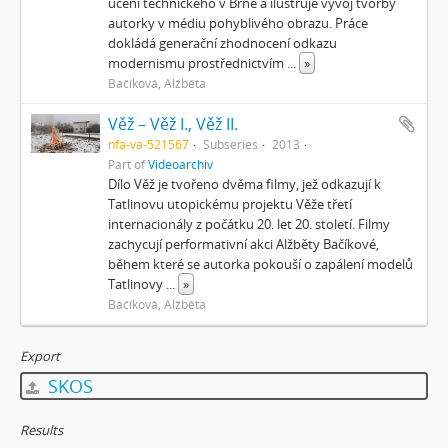
učení technického v Brně a ilustruje vývoj tvorby
autorky v médiu pohyblivého obrazu. Práce
dokládá generační zhodnocení odkazu
modernismu prostřednictvím
...
»
Bačíková, Alžběta
Věž – Věž I., Věž II.
nfa-va-521567
Subseries
2013
Part of
Videoarchiv
Dílo Věž je tvořeno dvěma filmy, jež odkazují k
Tatlinovu utopickému projektu Věže třetí
internacionály z počátku 20. let 20. století. Filmy
zachycují performativní akci Alžběty Bačíkové,
během které se autorka pokouší o zapálení modelů
Tatlinovy
...
»
Bačíková, Alžběta
Export
SKOS
Results