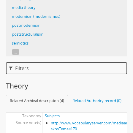
media theory
modernism (modernismus)
postmodernism
poststructuralism
semiotics
...
Filters
Theory
Related Archival description (4)
Related Authority record (0)
Taxonomy
Subjects
Source note(s)
http://www.vocabularyserver.com/mediaart/x
skosTema=170