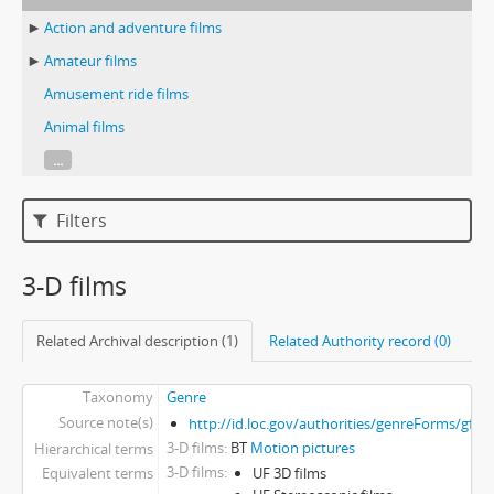
Action and adventure films
Amateur films
Amusement ride films
Animal films
...
Filters
3-D films
Related Archival description (1)
Related Authority record (0)
Taxonomy
Genre
Source note(s)
http://id.loc.gov/authorities/genreForms/gf2
3-D films
BT
Motion pictures
Hierarchical terms
3-D films
Equivalent terms
UF 3D films