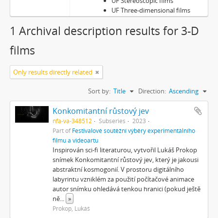
UF Stereoscopic films
UF Three-dimensional films
1 Archival description results for 3-D
films
Only results directly related
Sort by:
Title
Direction:
Ascending
Konkomitantní růstový jev
nfa-va-348512
Subseries
2023
Part of
Festivalové soutěžní výběry experimentálního
filmu a videoartu
Inspirován sci-fi literaturou, vytvořil Lukáš Prokop
snímek Konkomitantní růstový jev, který je jakousi
abstraktní kosmogonií. V prostoru digitálního
labyrintu vzniklém za použití počítačové animace
autor snímku ohledává tenkou hranici (pokud ještě
ně
...
»
Prokop, Lukáš