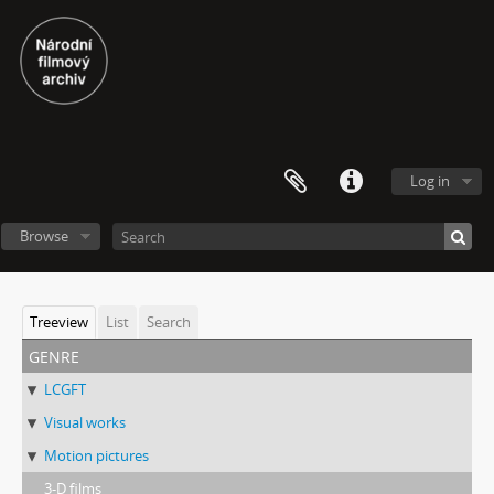
Log in
Browse
Treeview
List
Search
genre
LCGFT
Visual works
Motion pictures
3-D films