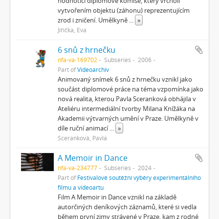
hodnotící diplomové komise, který vrcholí
vytvořením objektu (záhonu) reprezentujícím
zrod i zničení. Umělkyně
...
»
Jiřička, Eva
6 snů z hrnečku
nfa-va-169702
Subseries
2006
Part of
Videoarchiv
Animovaný snímek 6 snů z hrnečku vznikl jako
součást diplomové práce na téma vzpomínka jako
nová realita, kterou Pavla Sceranková obhájila v
Ateliéru intermediální tvorby Milana Knížáka na
Akademii výtvarných umění v Praze. Umělkyně v
díle ruční animací
...
»
Sceranková, Pavla
A Memoir in Dance
nfa-va-234777
Subseries
2024
Part of
Festivalové soutěžní výběry experimentálního
filmu a videoartu
Film A Memoir in Dance vznikl na základě
autorčiných deníkových záznamů, které si vedla
během první zimy strávené v Praze, kam z rodné