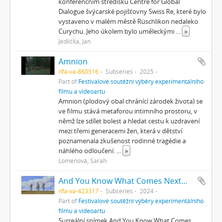
konferenčním středisku Centre for Global
Dialogue švýcarské pojišťovny Swiss Re, které bylo
vystaveno v malém městě Rüschlikon nedaleko
Curychu. Jeho úkolem bylo uměleckými
...
»
Jedlička, Jan
Amnion
nfa-va-860516
Subseries
2025
Part of
Festivalové soutěžní výběry experimentálního
filmu a videoartu
Amnion (plodový obal chránící zárodek života) se
ve filmu stává metaforou intimního prostoru, v
němž lze sdílet bolest a hledat cestu k uzdravení
mezi třemi generacemi žen, která v dětství
poznamenala zkušenost rodinné tragédie a
náhlého odloučení.
...
»
Lomenová, Sarah
And You Know What Comes Next...
nfa-va-423317
Subseries
2024
Part of
Festivalové soutěžní výběry experimentálního
filmu a videoartu
Surreální snímek And You Know What Comes