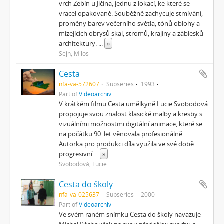
vrch Zebín u Jičína, jednu z lokací, ke které se
vracel opakovaně. Souběžně zachycuje stmívání,
proměny barev večerního světla, tónů oblohy a
mizejících obrysů skal, stromů, krajiny a záblesků
architektury.
...
»
Šejn, Miloš
Cesta
nfa-va-572607
Subseries
1993
Part of
Videoarchiv
V krátkém filmu Cesta umělkyně Lucie Svobodová
propojuje svou znalost klasické malby a kresby s
vizuálními možnostmi digitální animace, které se
na počátku 90. let věnovala profesionálně.
Autorka pro produkci díla využila ve své době
progresivní
...
»
Svobodová, Lucie
Cesta do školy
nfa-va-025637
Subseries
2000
Part of
Videoarchiv
Ve svém raném snímku Cesta do školy navazuje