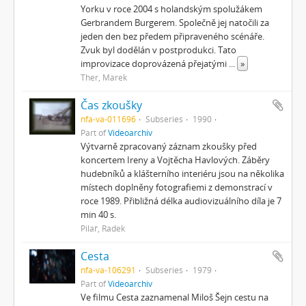
Yorku v roce 2004 s holandským spolužákem
Gerbrandem Burgerem. Společně jej natočili za
jeden den bez předem připraveného scénáře.
Zvuk byl dodělán v postprodukci. Tato
improvizace doprovázená přejatými
...
»
Ther, Marek
Čas zkoušky
nfa-va-011696
Subseries
1990
Part of
Videoarchiv
Výtvarně zpracovaný záznam zkoušky před
koncertem Ireny a Vojtěcha Havlových. Záběry
hudebníků a klášterního interiéru jsou na několika
místech doplněny fotografiemi z demonstrací v
roce 1989. Přibližná délka audiovizuálního díla je 7
min 40 s.
Pilař, Radek
Cesta
nfa-va-106291
Subseries
1979
Part of
Videoarchiv
Ve filmu Cesta zaznamenal Miloš Šejn cestu na