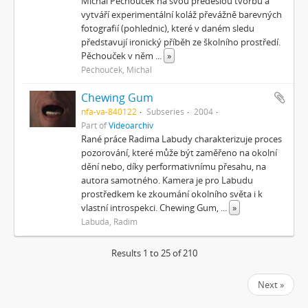
Michal Pěchouček na svou předešlou tvorbu a
vytváří experimentální koláž převážně barevných
fotografií (pohlednic), které v daném sledu
představují ironický příběh ze školního prostředí.
Pěchouček v něm
...
»
Pěchouček, Michal
Chewing Gum
nfa-va-840122
Subseries
2004
Part of
Videoarchiv
Rané práce Radima Labudy charakterizuje proces
pozorování, které může být zaměřeno na okolní
dění nebo, díky performativnímu přesahu, na
autora samotného. Kamera je pro Labudu
prostředkem ke zkoumání okolního světa i k
vlastní introspekci. Chewing Gum,
...
»
Labuda, Radim
Results 1 to 25 of 210
Next »