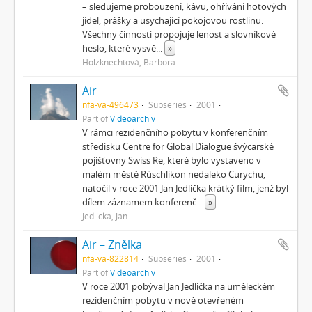
– sledujeme probouzení, kávu, ohřívání hotových
jídel, prášky a usychající pokojovou rostlinu.
Všechny činnosti propojuje lenost a slovníkové
heslo, které vysvě
...
»
Holzknechtová, Barbora
Air
nfa-va-496473
Subseries
2001
Part of
Videoarchiv
V rámci rezidenčního pobytu v konferenčním
středisku Centre for Global Dialogue švýcarské
pojišťovny Swiss Re, které bylo vystaveno v
malém městě Rüschlikon nedaleko Curychu,
natočil v roce 2001 Jan Jedlička krátký film, jenž byl
dílem záznamem konferenč
...
»
Jedlička, Jan
Air – Znělka
nfa-va-822814
Subseries
2001
Part of
Videoarchiv
V roce 2001 pobýval Jan Jedlička na uměleckém
rezidenčním pobytu v nově otevřeném