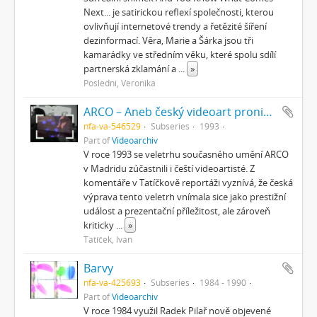
Next... je satirickou reflexí společnosti, kterou
ovlivňují internetové trendy a řetězité šíření
dezinformací. Věra, Marie a Šárka jsou tři
kamarádky ve středním věku, které spolu sdílí
partnerská zklamání a
...
»
Poslední, Veronika
ARCO – Aneb český videoart proniká do světa
nfa-va-546529
Subseries
1993
Part of
Videoarchiv
V roce 1993 se veletrhu současného umění ARCO
v Madridu zúčastnili i čeští videoartisté. Z
komentáře v Tatíčkově reportáži vyznívá, že česká
výprava tento veletrh vnímala sice jako prestižní
událost a prezentační příležitost, ale zároveň
kriticky
...
»
Tatíček, Ivan
Barvy
nfa-va-425693
Subseries
1984 - 1990
Part of
Videoarchiv
V roce 1984 využil Radek Pilař nově objevené