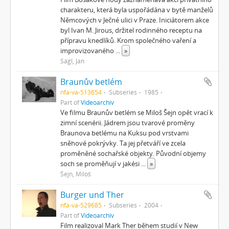
charakteru, která byla uspořádána v bytě manželů
Němcových v Ječné ulici v Praze. Iniciátorem akce
byl Ivan M. Jirous, držitel rodinného receptu na
přípravu knedlíků. Krom společného vaření a
improvizovaného
...
»
Ságl, Jan
Braunův betlém
nfa-va-513654
Subseries
1985
Part of
Videoarchiv
Ve filmu Braunův betlém se Miloš Šejn opět vrací k
zimní scenérii. Jádrem jsou tvarové proměny
Braunova betlému na Kuksu pod vrstvami
sněhové pokrývky. Ta jej přetváří ve zcela
proměněné sochařské objekty. Původní objemy
soch se proměňují v jakési
...
»
Šejn, Miloš
Burger und Ther
nfa-va-529685
Subseries
2004
Part of
Videoarchiv
Film realizoval Mark Ther během studií v New