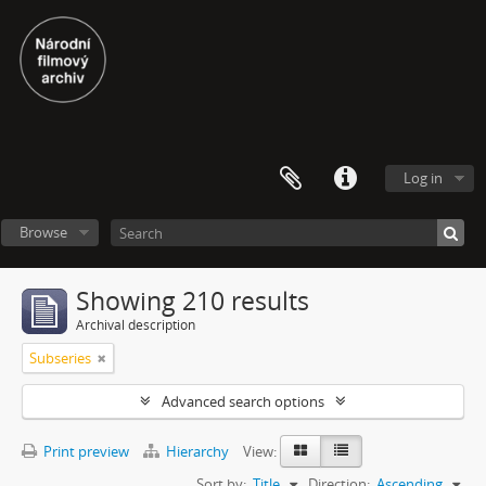
Log in
Browse
Showing 210 results
Archival description
Subseries
Advanced search options
Print preview
Hierarchy
View:
Sort by:
Title
Direction:
Ascending