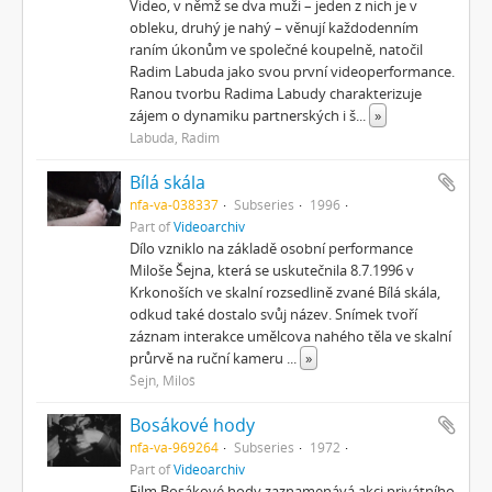
Video, v němž se dva muži – jeden z nich je v
obleku, druhý je nahý – věnují každodenním
raním úkonům ve společné koupelně, natočil
Radim Labuda jako svou první videoperformance.
Ranou tvorbu Radima Labudy charakterizuje
zájem o dynamiku partnerských i š
...
»
Labuda, Radim
Bílá skála
nfa-va-038337
Subseries
1996
Part of
Videoarchiv
Dílo vzniklo na základě osobní performance
Miloše Šejna, která se uskutečnila 8.7.1996 v
Krkonoších ve skalní rozsedlině zvané Bílá skála,
odkud také dostalo svůj název. Snímek tvoří
záznam interakce umělcova nahého těla ve skalní
průrvě na ruční kameru
...
»
Šejn, Miloš
Bosákové hody
nfa-va-969264
Subseries
1972
Part of
Videoarchiv
Film Bosákové hody zaznamenává akci privátního