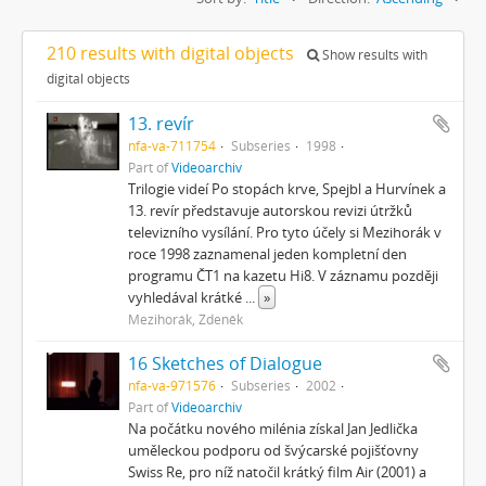
210 results with digital objects
Show results with
digital objects
13. revír
nfa-va-711754
Subseries
1998
Part of
Videoarchiv
Trilogie videí Po stopách krve, Spejbl a Hurvínek a
13. revír představuje autorskou revizi útržků
televizního vysílání. Pro tyto účely si Mezihorák v
roce 1998 zaznamenal jeden kompletní den
programu ČT1 na kazetu Hi8. V záznamu později
vyhledával krátké
...
»
Mezihorák, Zdeněk
16 Sketches of Dialogue
nfa-va-971576
Subseries
2002
Part of
Videoarchiv
Na počátku nového milénia získal Jan Jedlička
uměleckou podporu od švýcarské pojišťovny
Swiss Re, pro níž natočil krátký film Air (2001) a