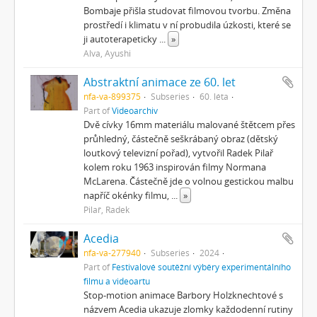
Bombaje přišla studovat filmovou tvorbu. Změna
prostředí i klimatu v ní probudila úzkosti, které se
ji autoterapeticky
...
»
Alva, Ayushi
Abstraktní animace ze 60. let
nfa-va-899375
Subseries
60. léta
Part of
Videoarchiv
Dvě cívky 16mm materiálu malované štětcem přes
průhledný, částečně seškrábaný obraz (dětský
loutkový televizní pořad), vytvořil Radek Pilař
kolem roku 1963 inspirován filmy Normana
McLarena. Částečně jde o volnou gestickou malbu
napříč okénky filmu,
...
»
Pilař, Radek
Acedia
nfa-va-277940
Subseries
2024
Part of
Festivalové soutěžní výběry experimentálního
filmu a videoartu
Stop-motion animace Barbory Holzknechtové s
názvem Acedia ukazuje zlomky každodenní rutiny