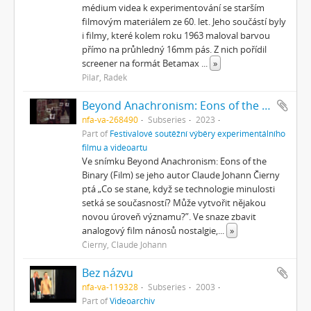
médium videa k experimentování se starším
filmovým materiálem ze 60. let. Jeho součástí byly
i filmy, které kolem roku 1963 maloval barvou
přímo na průhledný 16mm pás. Z nich pořídil
screener na formát Betamax
...
»
Pilař, Radek
Beyond Anachronism: Eons of the Binary (Film)
nfa-va-268490
Subseries
2023
Part of
Festivalové soutěžní výběry experimentálního
filmu a videoartu
Ve snímku Beyond Anachronism: Eons of the
Binary (Film) se jeho autor Claude Johann Čierny
ptá „Co se stane, když se technologie minulosti
setká se současností? Může vytvořit nějakou
novou úroveň významu?”. Ve snaze zbavit
analogový film nánosů nostalgie,
...
»
Čierny, Claude Johann
Bez názvu
nfa-va-119328
Subseries
2003
Part of
Videoarchiv