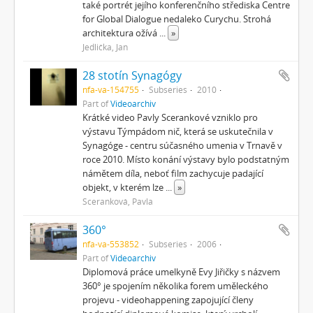
také portrét jejího konferenčního střediska Centre
for Global Dialogue nedaleko Curychu. Strohá
architektura ožívá
...
»
Jedlička, Jan
28 stotín Synagógy
nfa-va-154755
Subseries
2010
Part of
Videoarchiv
Krátké video Pavly Scerankové vzniklo pro
výstavu Týmpádom nič, která se uskutečnila v
Synagóge - centru súčasného umenia v Trnavě v
roce 2010. Místo konání výstavy bylo podstatným
námětem díla, neboť film zachycuje padající
objekt, v kterém lze
...
»
Sceranková, Pavla
360°
nfa-va-553852
Subseries
2006
Part of
Videoarchiv
Diplomová práce umelkyně Evy Jiřičky s názvem
360° je spojením několika forem uměleckého
projevu - videohappening zapojující členy